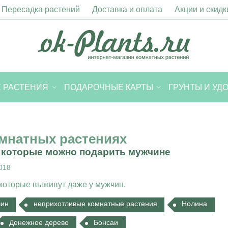
Пересадка растений
Доставка и оплата
Акции и скидк
 РАСТЕНИЯ
ПОДАРОЧНЫЕ КАРТЫ
ГРУНТЫ И УД
омнатных растениях
, которые можно подарить мужчине
018
которые выживут даже у мужчин.
чин
неприхотливые комнатные растения
Нолина
Денежное дерево
Бонсаи