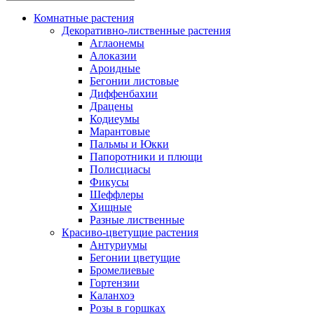
Комнатные растения
Декоративно-лиственные растения
Аглаонемы
Алоказии
Ароидные
Бегонии листовые
Диффенбахии
Драцены
Кодиеумы
Марантовые
Пальмы и Юкки
Папоротники и плющи
Полисциасы
Фикусы
Шеффлеры
Хищные
Разные лиственные
Красиво-цветущие растения
Антуриумы
Бегонии цветущие
Бромелиевые
Гортензии
Каланхоэ
Розы в горшках