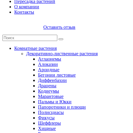
Пересадка растений
О компании
Контакты
Оставить отзыв
Комнатные растения
Декоративно-лиственные растения
Аглаонемы
Алоказии
Ароидные
Бегонии листовые
Диффенбахии
Драцены
Кодиеумы
Марантовые
Пальмы и Юкки
Папоротники и плющи
Полисциасы
Фикусы
Шеффлеры
Хищные