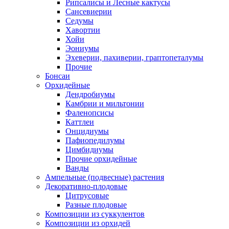
Рипсалисы и Лесные кактусы
Сансевиерии
Седумы
Хавортии
Хойи
Эониумы
Эхеверии, пахиверии, граптопеталумы
Прочие
Бонсаи
Орхидейные
Дендробиумы
Камбрии и мильтонии
Фаленопсисы
Каттлеи
Онцидиумы
Пафиопедилумы
Цимбидиумы
Прочие орхидейные
Ванды
Ампельные (подвесные) растения
Декоративно-плодовые
Цитрусовые
Разные плодовые
Композиции из суккулентов
Композиции из орхидей