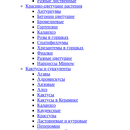
Разные лиственные
Красиво-цветущие растения
Антуриумы
Бегонии цветущие
Бромелиевые
Гортензии
Каланхоэ
Розы в горшках
Спатифиллумы
Хризантемы в горшках
Фиалки
Разные цветущие
Нарциссы Minnow
Кактусы и суккуленты
Агавы
Адромискусы
Аизовые
Алоэ
Кактусы
Кактусы в Керамике
Каланхоэ
Каудексные
Крассулы
Ластовневые и кутровые
Пеперомии