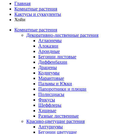
Главная
Комнатные растения
Кактусы и суккуленты
Хойи
Комнатные растения
Декоративно-лиственные растения
Аглаонемы
Алоказии
Ароидные
Бегонии листовые
Диффенбахии
Драцены
Кодиеумы
Марантовые
Пальмы и Юкки
Папоротники и плющи
Полисциасы
Фикусы
Шеффлеры
Хищные
Разные лиственные
Красиво-цветущие растения
Антуриумы
Бегонии цветущие