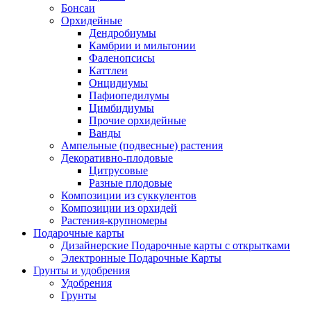
Бонсаи
Орхидейные
Дендробиумы
Камбрии и мильтонии
Фаленопсисы
Каттлеи
Онцидиумы
Пафиопедилумы
Цимбидиумы
Прочие орхидейные
Ванды
Ампельные (подвесные) растения
Декоративно-плодовые
Цитрусовые
Разные плодовые
Композиции из суккулентов
Композиции из орхидей
Растения-крупномеры
Подарочные карты
Дизайнерские Подарочные карты с открытками
Электронные Подарочные Карты
Грунты и удобрения
Удобрения
Грунты