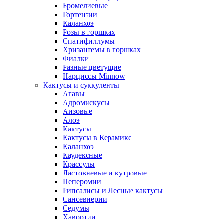
Бромелиевые
Гортензии
Каланхоэ
Розы в горшках
Спатифиллумы
Хризантемы в горшках
Фиалки
Разные цветущие
Нарциссы Minnow
Кактусы и суккуленты
Агавы
Адромискусы
Аизовые
Алоэ
Кактусы
Кактусы в Керамике
Каланхоэ
Каудексные
Крассулы
Ластовневые и кутровые
Пеперомии
Рипсалисы и Лесные кактусы
Сансевиерии
Седумы
Хавортии