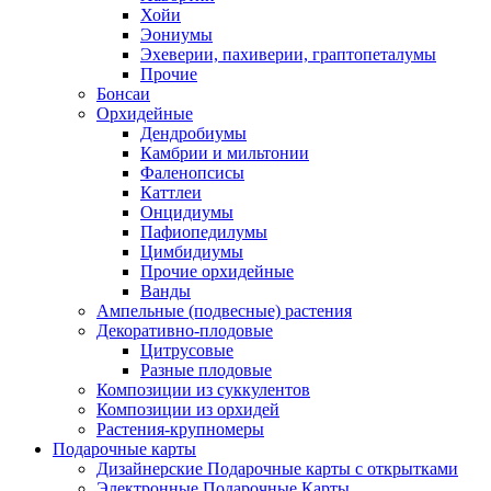
Хойи
Эониумы
Эхеверии, пахиверии, граптопеталумы
Прочие
Бонсаи
Орхидейные
Дендробиумы
Камбрии и мильтонии
Фаленопсисы
Каттлеи
Онцидиумы
Пафиопедилумы
Цимбидиумы
Прочие орхидейные
Ванды
Ампельные (подвесные) растения
Декоративно-плодовые
Цитрусовые
Разные плодовые
Композиции из суккулентов
Композиции из орхидей
Растения-крупномеры
Подарочные карты
Дизайнерские Подарочные карты с открытками
Электронные Подарочные Карты