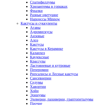
Спатифиллумы
Хризантемы в горшках
Фиалки
Разные цветущие
Нарциссы Minnow
Кактусы и суккуленты
Агавы
Адромискусы
Аизовые
Алоэ
Кактусы
Кактусы в Керамике
Каланхоэ
Каудексные
Крассулы
Ластовневые и кутровые
Пеперомии
Рипсалисы и Лесные кактусы
Сансевиерии
Седумы
Хавортии
Хойи
Эониумы
Эхеверии, пахиверии, граптопеталумы
Прочие