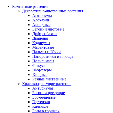
Комнатные растения
Декоративно-лиственные растения
Аглаонемы
Алоказии
Ароидные
Бегонии листовые
Диффенбахии
Драцены
Кодиеумы
Марантовые
Пальмы и Юкки
Папоротники и плющи
Полисциасы
Фикусы
Шеффлеры
Хищные
Разные лиственные
Красиво-цветущие растения
Антуриумы
Бегонии цветущие
Бромелиевые
Гортензии
Каланхоэ
Розы в горшках