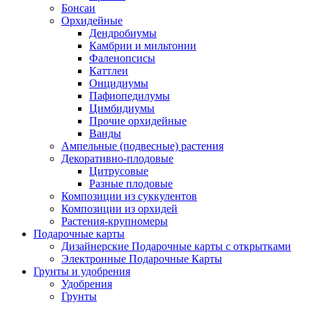
Бонсаи
Орхидейные
Дендробиумы
Камбрии и мильтонии
Фаленопсисы
Каттлеи
Онцидиумы
Пафиопедилумы
Цимбидиумы
Прочие орхидейные
Ванды
Ампельные (подвесные) растения
Декоративно-плодовые
Цитрусовые
Разные плодовые
Композиции из суккулентов
Композиции из орхидей
Растения-крупномеры
Подарочные карты
Дизайнерские Подарочные карты с открытками
Электронные Подарочные Карты
Грунты и удобрения
Удобрения
Грунты