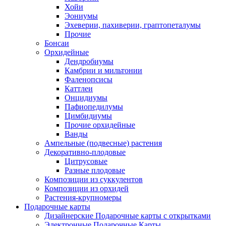
Хойи
Эониумы
Эхеверии, пахиверии, граптопеталумы
Прочие
Бонсаи
Орхидейные
Дендробиумы
Камбрии и мильтонии
Фаленопсисы
Каттлеи
Онцидиумы
Пафиопедилумы
Цимбидиумы
Прочие орхидейные
Ванды
Ампельные (подвесные) растения
Декоративно-плодовые
Цитрусовые
Разные плодовые
Композиции из суккулентов
Композиции из орхидей
Растения-крупномеры
Подарочные карты
Дизайнерские Подарочные карты с открытками
Электронные Подарочные Карты