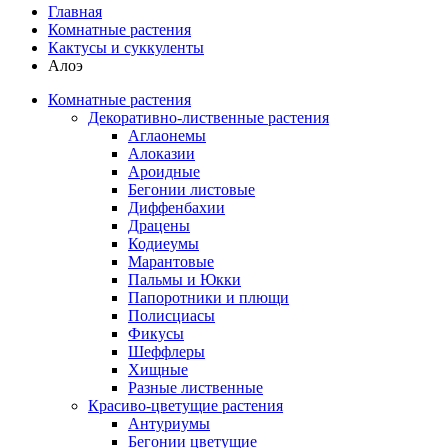
Главная
Комнатные растения
Кактусы и суккуленты
Алоэ
Комнатные растения
Декоративно-лиственные растения
Аглаонемы
Алоказии
Ароидные
Бегонии листовые
Диффенбахии
Драцены
Кодиеумы
Марантовые
Пальмы и Юкки
Папоротники и плющи
Полисциасы
Фикусы
Шеффлеры
Хищные
Разные лиственные
Красиво-цветущие растения
Антуриумы
Бегонии цветущие