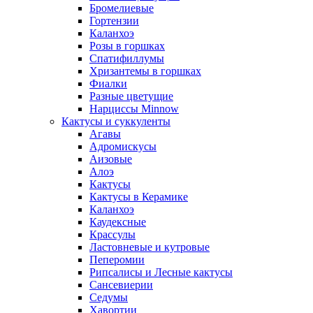
Бромелиевые
Гортензии
Каланхоэ
Розы в горшках
Спатифиллумы
Хризантемы в горшках
Фиалки
Разные цветущие
Нарциссы Minnow
Кактусы и суккуленты
Агавы
Адромискусы
Аизовые
Алоэ
Кактусы
Кактусы в Керамике
Каланхоэ
Каудексные
Крассулы
Ластовневые и кутровые
Пеперомии
Рипсалисы и Лесные кактусы
Сансевиерии
Седумы
Хавортии