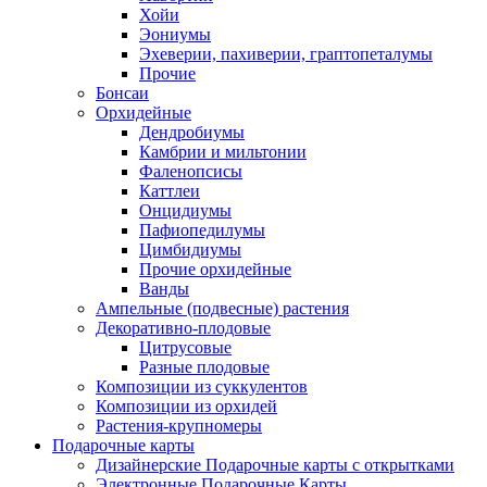
Хойи
Эониумы
Эхеверии, пахиверии, граптопеталумы
Прочие
Бонсаи
Орхидейные
Дендробиумы
Камбрии и мильтонии
Фаленопсисы
Каттлеи
Онцидиумы
Пафиопедилумы
Цимбидиумы
Прочие орхидейные
Ванды
Ампельные (подвесные) растения
Декоративно-плодовые
Цитрусовые
Разные плодовые
Композиции из суккулентов
Композиции из орхидей
Растения-крупномеры
Подарочные карты
Дизайнерские Подарочные карты с открытками
Электронные Подарочные Карты