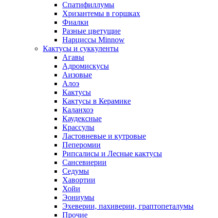
Спатифиллумы
Хризантемы в горшках
Фиалки
Разные цветущие
Нарциссы Minnow
Кактусы и суккуленты
Агавы
Адромискусы
Аизовые
Алоэ
Кактусы
Кактусы в Керамике
Каланхоэ
Каудексные
Крассулы
Ластовневые и кутровые
Пеперомии
Рипсалисы и Лесные кактусы
Сансевиерии
Седумы
Хавортии
Хойи
Эониумы
Эхеверии, пахиверии, граптопеталумы
Прочие