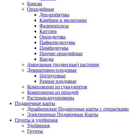
Бонсаи
Орхидейные
Дендробиумы
Камбрии и мильтонии
Фаленопсисы
Каттлеи
Онцидиумы
Пафиопедилумы
Цимбидиумы
Прочие орхидейные
Ванды
Ампельные (подвесные) растения
Декоративно-плодовые
Цитрусовые
Разные плодовые
Композиции из суккулентов
Композиции из орхидей
Растения-крупномеры
Подарочные карты
Дизайнерские Подарочные карты с открытками
Электронные Подарочные Карты
Грунты и удобрения
Удобрения
Грунты