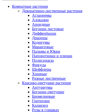
Комнатные растения
Декоративно-лиственные растения
Аглаонемы
Алоказии
Ароидные
Бегонии листовые
Диффенбахии
Драцены
Кодиеумы
Марантовые
Пальмы и Юкки
Папоротники и плющи
Полисциасы
Фикусы
Шеффлеры
Хищные
Разные лиственные
Красиво-цветущие растения
Антуриумы
Бегонии цветущие
Бромелиевые
Гортензии
Каланхоэ
Розы в горшках