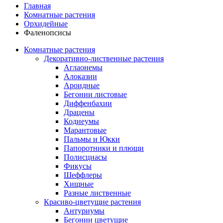
Главная
Комнатные растения
Орхидейные
Фаленопсисы
Комнатные растения
Декоративно-лиственные растения
Аглаонемы
Алоказии
Ароидные
Бегонии листовые
Диффенбахии
Драцены
Кодиеумы
Марантовые
Пальмы и Юкки
Папоротники и плющи
Полисциасы
Фикусы
Шеффлеры
Хищные
Разные лиственные
Красиво-цветущие растения
Антуриумы
Бегонии цветущие