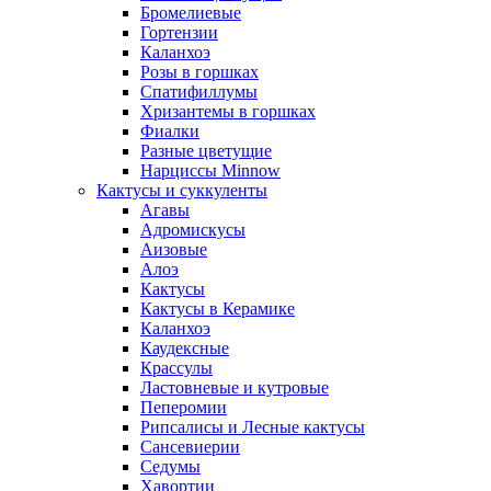
Бромелиевые
Гортензии
Каланхоэ
Розы в горшках
Спатифиллумы
Хризантемы в горшках
Фиалки
Разные цветущие
Нарциссы Minnow
Кактусы и суккуленты
Агавы
Адромискусы
Аизовые
Алоэ
Кактусы
Кактусы в Керамике
Каланхоэ
Каудексные
Крассулы
Ластовневые и кутровые
Пеперомии
Рипсалисы и Лесные кактусы
Сансевиерии
Седумы
Хавортии