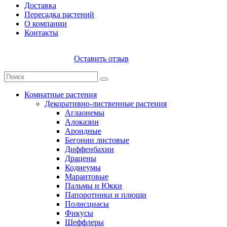
Доставка
Пересадка растений
О компании
Контакты
Оставить отзыв
Комнатные растения
Декоративно-лиственные растения
Аглаонемы
Алоказии
Ароидные
Бегонии листовые
Диффенбахии
Драцены
Кодиеумы
Марантовые
Пальмы и Юкки
Папоротники и плющи
Полисциасы
Фикусы
Шеффлеры