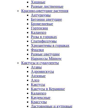
Хищные
Разные лиственные
Красиво-цветущие растения
Антуриумы
Бегонии цветущие
Бромелиевые
Гортензии
Каланхоэ
Розы в горшках
Спатифиллумы
Хризантемы в горшках
Фиалки
Разные цветущие
Нарциссы Minnow
Кактусы и суккуленты
Агавы
Адромискусы
Аизовые
Алоэ
Кактусы
Кактусы в Керамике
Каланхоэ
Каудексные
Крассулы
Ластовневые и кутровые