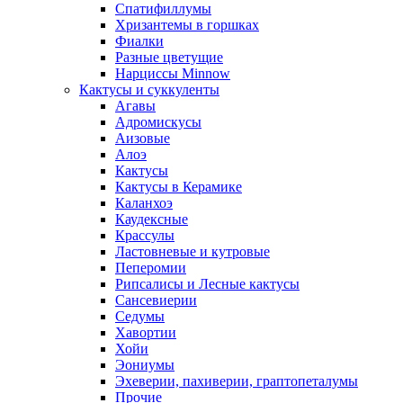
Спатифиллумы
Хризантемы в горшках
Фиалки
Разные цветущие
Нарциссы Minnow
Кактусы и суккуленты
Агавы
Адромискусы
Аизовые
Алоэ
Кактусы
Кактусы в Керамике
Каланхоэ
Каудексные
Крассулы
Ластовневые и кутровые
Пеперомии
Рипсалисы и Лесные кактусы
Сансевиерии
Седумы
Хавортии
Хойи
Эониумы
Эхеверии, пахиверии, граптопеталумы
Прочие