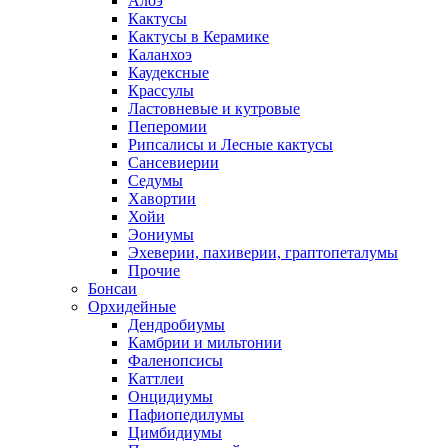
Алоэ
Кактусы
Кактусы в Керамике
Каланхоэ
Каудексные
Крассулы
Ластовневые и кутровые
Пеперомии
Рипсалисы и Лесные кактусы
Сансевиерии
Седумы
Хавортии
Хойи
Эониумы
Эхеверии, пахиверии, граптопеталумы
Прочие
Бонсаи
Орхидейные
Дендробиумы
Камбрии и мильтонии
Фаленопсисы
Каттлеи
Онцидиумы
Пафиопедилумы
Цимбидиумы