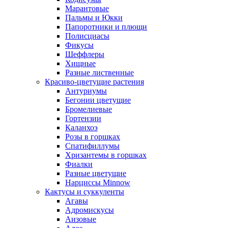
Марантовые
Пальмы и Юкки
Папоротники и плющи
Полисциасы
Фикусы
Шеффлеры
Хищные
Разные лиственные
Красиво-цветущие растения
Антуриумы
Бегонии цветущие
Бромелиевые
Гортензии
Каланхоэ
Розы в горшках
Спатифиллумы
Хризантемы в горшках
Фиалки
Разные цветущие
Нарциссы Minnow
Кактусы и суккуленты
Агавы
Адромискусы
Аизовые