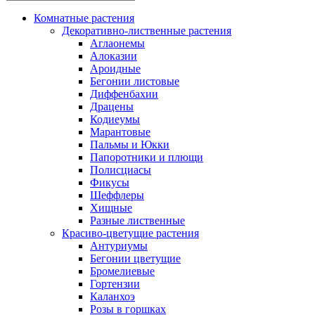
Комнатные растения
Декоративно-лиственные растения
Аглаонемы
Алоказии
Ароидные
Бегонии листовые
Диффенбахии
Драцены
Кодиеумы
Марантовые
Пальмы и Юкки
Папоротники и плющи
Полисциасы
Фикусы
Шеффлеры
Хищные
Разные лиственные
Красиво-цветущие растения
Антуриумы
Бегонии цветущие
Бромелиевые
Гортензии
Каланхоэ
Розы в горшках