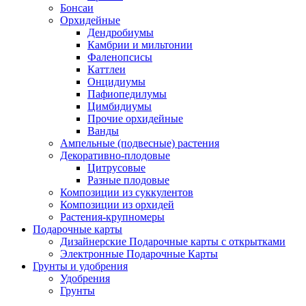
Бонсаи
Орхидейные
Дендробиумы
Камбрии и мильтонии
Фаленопсисы
Каттлеи
Онцидиумы
Пафиопедилумы
Цимбидиумы
Прочие орхидейные
Ванды
Ампельные (подвесные) растения
Декоративно-плодовые
Цитрусовые
Разные плодовые
Композиции из суккулентов
Композиции из орхидей
Растения-крупномеры
Подарочные карты
Дизайнерские Подарочные карты с открытками
Электронные Подарочные Карты
Грунты и удобрения
Удобрения
Грунты