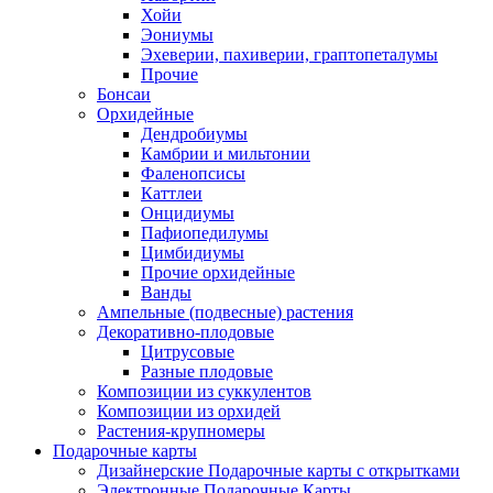
Хойи
Эониумы
Эхеверии, пахиверии, граптопеталумы
Прочие
Бонсаи
Орхидейные
Дендробиумы
Камбрии и мильтонии
Фаленопсисы
Каттлеи
Онцидиумы
Пафиопедилумы
Цимбидиумы
Прочие орхидейные
Ванды
Ампельные (подвесные) растения
Декоративно-плодовые
Цитрусовые
Разные плодовые
Композиции из суккулентов
Композиции из орхидей
Растения-крупномеры
Подарочные карты
Дизайнерские Подарочные карты с открытками
Электронные Подарочные Карты