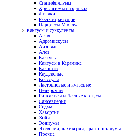
Спатифиллумы
Хризантемы в горшках
Фиалки
Разные цветущие
Нарциссы Minnow
Кактусы и суккуленты
Агавы
Адромискусы
Аизовые
Алоэ
Кактусы
Кактусы в Керамике
Каланхоэ
Каудексные
Крассулы
Ластовневые и кутровые
Пеперомии
Рипсалисы и Лесные кактусы
Сансевиерии
Седумы
Хавортии
Хойи
Эониумы
Эхеверии, пахиверии, граптопеталумы
Прочие