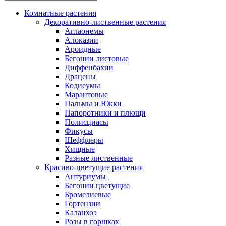
Комнатные растения
Декоративно-лиственные растения
Аглаонемы
Алоказии
Ароидные
Бегонии листовые
Диффенбахии
Драцены
Кодиеумы
Марантовые
Пальмы и Юкки
Папоротники и плющи
Полисциасы
Фикусы
Шеффлеры
Хищные
Разные лиственные
Красиво-цветущие растения
Антуриумы
Бегонии цветущие
Бромелиевые
Гортензии
Каланхоэ
Розы в горшках