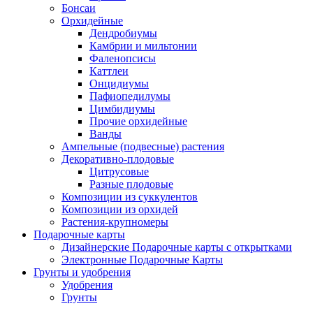
Бонсаи
Орхидейные
Дендробиумы
Камбрии и мильтонии
Фаленопсисы
Каттлеи
Онцидиумы
Пафиопедилумы
Цимбидиумы
Прочие орхидейные
Ванды
Ампельные (подвесные) растения
Декоративно-плодовые
Цитрусовые
Разные плодовые
Композиции из суккулентов
Композиции из орхидей
Растения-крупномеры
Подарочные карты
Дизайнерские Подарочные карты с открытками
Электронные Подарочные Карты
Грунты и удобрения
Удобрения
Грунты