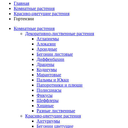
Главная
Комнатные растения
Красиво-цветущие растения
Гортензии
Комнатные растения
Декоративно-лиственные растения
Аглаонемы
Алоказии
Ароидные
Бегонии листовые
Диффенбахии
Драцены
Кодиеумы
Марантовые
Пальмы и Юкки
Папоротники и плющи
Полисциасы
Фикусы
Шеффлеры
Хищные
Разные лиственные
Красиво-цветущие растения
Антуриумы
Бегонии цветущие