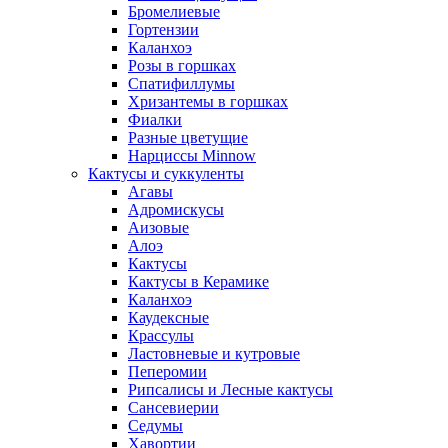
Бромелиевые
Гортензии
Каланхоэ
Розы в горшках
Спатифиллумы
Хризантемы в горшках
Фиалки
Разные цветущие
Нарциссы Minnow
Кактусы и суккуленты
Агавы
Адромискусы
Аизовые
Алоэ
Кактусы
Кактусы в Керамике
Каланхоэ
Каудексные
Крассулы
Ластовневые и кутровые
Пеперомии
Рипсалисы и Лесные кактусы
Сансевиерии
Седумы
Хавортии