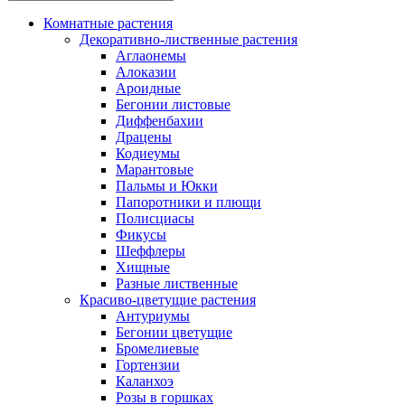
Комнатные растения
Декоративно-лиственные растения
Аглаонемы
Алоказии
Ароидные
Бегонии листовые
Диффенбахии
Драцены
Кодиеумы
Марантовые
Пальмы и Юкки
Папоротники и плющи
Полисциасы
Фикусы
Шеффлеры
Хищные
Разные лиственные
Красиво-цветущие растения
Антуриумы
Бегонии цветущие
Бромелиевые
Гортензии
Каланхоэ
Розы в горшках