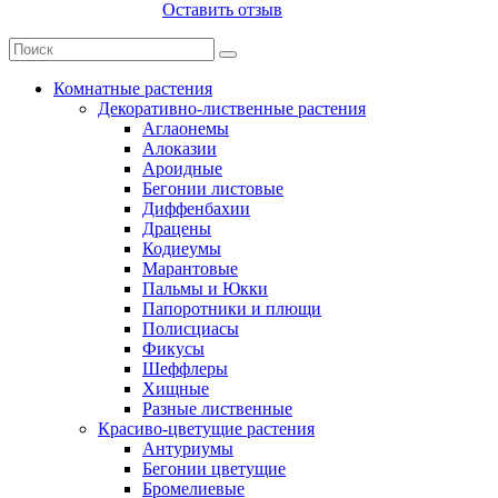
Оставить отзыв
Комнатные растения
Декоративно-лиственные растения
Аглаонемы
Алоказии
Ароидные
Бегонии листовые
Диффенбахии
Драцены
Кодиеумы
Марантовые
Пальмы и Юкки
Папоротники и плющи
Полисциасы
Фикусы
Шеффлеры
Хищные
Разные лиственные
Красиво-цветущие растения
Антуриумы
Бегонии цветущие
Бромелиевые