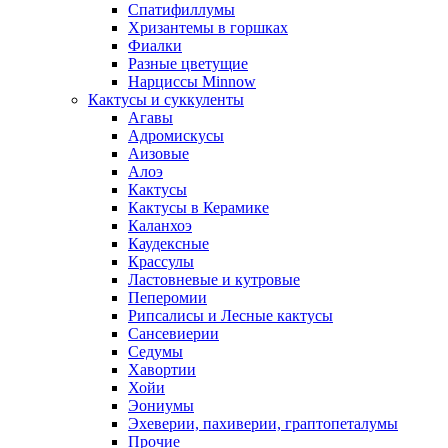
Спатифиллумы
Хризантемы в горшках
Фиалки
Разные цветущие
Нарциссы Minnow
Кактусы и суккуленты
Агавы
Адромискусы
Аизовые
Алоэ
Кактусы
Кактусы в Керамике
Каланхоэ
Каудексные
Крассулы
Ластовневые и кутровые
Пеперомии
Рипсалисы и Лесные кактусы
Сансевиерии
Седумы
Хавортии
Хойи
Эониумы
Эхеверии, пахиверии, граптопеталумы
Прочие