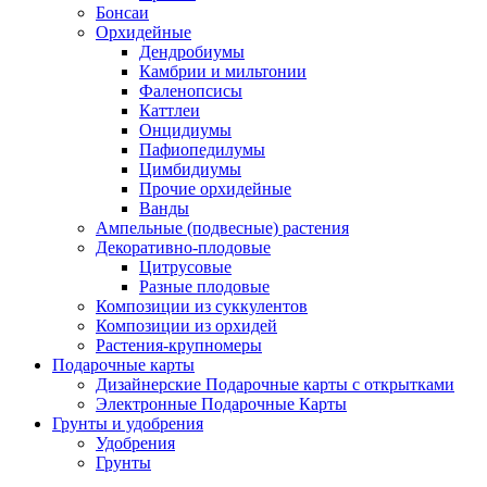
Бонсаи
Орхидейные
Дендробиумы
Камбрии и мильтонии
Фаленопсисы
Каттлеи
Онцидиумы
Пафиопедилумы
Цимбидиумы
Прочие орхидейные
Ванды
Ампельные (подвесные) растения
Декоративно-плодовые
Цитрусовые
Разные плодовые
Композиции из суккулентов
Композиции из орхидей
Растения-крупномеры
Подарочные карты
Дизайнерские Подарочные карты с открытками
Электронные Подарочные Карты
Грунты и удобрения
Удобрения
Грунты