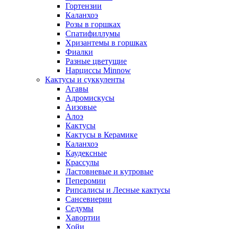
Гортензии
Каланхоэ
Розы в горшках
Спатифиллумы
Хризантемы в горшках
Фиалки
Разные цветущие
Нарциссы Minnow
Кактусы и суккуленты
Агавы
Адромискусы
Аизовые
Алоэ
Кактусы
Кактусы в Керамике
Каланхоэ
Каудексные
Крассулы
Ластовневые и кутровые
Пеперомии
Рипсалисы и Лесные кактусы
Сансевиерии
Седумы
Хавортии
Хойи