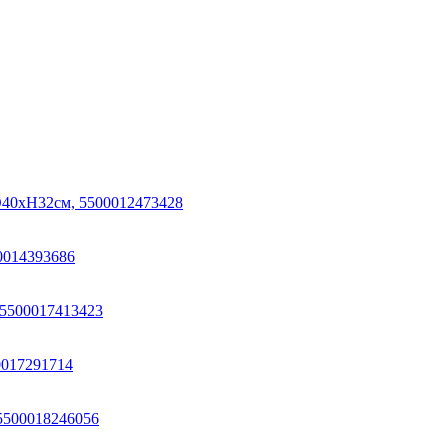
 D40хН32см, 5500012473428
00014393686
, 5500017413423
0017291714
 5500018246056