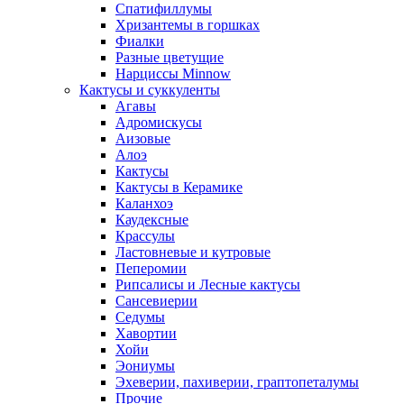
Спатифиллумы
Хризантемы в горшках
Фиалки
Разные цветущие
Нарциссы Minnow
Кактусы и суккуленты
Агавы
Адромискусы
Аизовые
Алоэ
Кактусы
Кактусы в Керамике
Каланхоэ
Каудексные
Крассулы
Ластовневые и кутровые
Пеперомии
Рипсалисы и Лесные кактусы
Сансевиерии
Седумы
Хавортии
Хойи
Эониумы
Эхеверии, пахиверии, граптопеталумы
Прочие