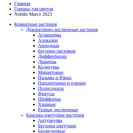
Главная
Горшки для цветов
Nobilis Marco 2023
Комнатные растения
Декоративно-лиственные растения
Аглаонемы
Алоказии
Ароидные
Бегонии листовые
Диффенбахии
Драцены
Кодиеумы
Марантовые
Пальмы и Юкки
Папоротники и плющи
Полисциасы
Фикусы
Шеффлеры
Хищные
Разные лиственные
Красиво-цветущие растения
Антуриумы
Бегонии цветущие
Бромелиевые