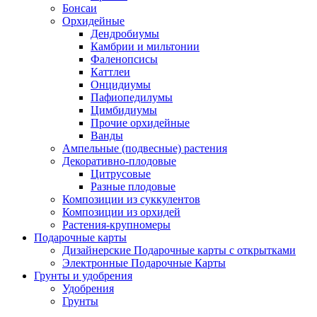
Бонсаи
Орхидейные
Дендробиумы
Камбрии и мильтонии
Фаленопсисы
Каттлеи
Онцидиумы
Пафиопедилумы
Цимбидиумы
Прочие орхидейные
Ванды
Ампельные (подвесные) растения
Декоративно-плодовые
Цитрусовые
Разные плодовые
Композиции из суккулентов
Композиции из орхидей
Растения-крупномеры
Подарочные карты
Дизайнерские Подарочные карты с открытками
Электронные Подарочные Карты
Грунты и удобрения
Удобрения
Грунты