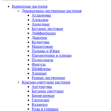
Комнатные растения
Декоративно-лиственные растения
Аглаонемы
Алоказии
Ароидные
Бегонии листовые
Диффенбахии
Драцены
Кодиеумы
Марантовые
Пальмы и Юкки
Папоротники и плющи
Полисциасы
Фикусы
Шеффлеры
Хищные
Разные лиственные
Красиво-цветущие растения
Антуриумы
Бегонии цветущие
Бромелиевые
Гортензии
Каланхоэ
Розы в горшках