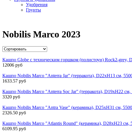
Удобрения
Грунты
Nobilis Marco 2023
Кашпо Globe с техническим горшком (полистоун) Rock2-grey,
12006 руб
Кашпо Nobilis Marco "Anterra Jar" (терракота), D22хН13 см, 55
1633.57 руб
Кашпо Nobilis Marco "Anterra Soc Jar" (терракота), D19хH22 см
3320 руб
Кашпо Nobilis Marco "Antra Vase" (керамика), D25хH31 см, 550
2326.50 руб
Кашпо Nobilis Marco "Atlantis Round" (керамика), D28хН23 см,
6109.95 руб