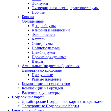
Эониумы
Эхеверии, пахиверии, граптопеталумы
Прочие
Бонсаи
Орхидейные
Дендробиумы
Камбрии и мильтонии
Фаленопсисы
Каттлеи
Онцидиумы
Пафиопедилумы
Цимбидиумы
Прочие орхидейные
Ванды
Ампельные (подвесные) растения
Декоративно-плодовые
Цитрусовые
Разные плодовые
Композиции из суккулентов
Композиции из орхидей
Растения-крупномеры
Подарочные карты
Дизайнерские Подарочные карты с открытками
Электронные Подарочные Карты
Грунты и удобрения