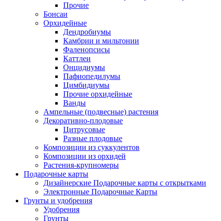
Прочие
Бонсаи
Орхидейные
Дендробиумы
Камбрии и мильтонии
Фаленопсисы
Каттлеи
Онцидиумы
Пафиопедилумы
Цимбидиумы
Прочие орхидейные
Ванды
Ампельные (подвесные) растения
Декоративно-плодовые
Цитрусовые
Разные плодовые
Композиции из суккулентов
Композиции из орхидей
Растения-крупномеры
Подарочные карты
Дизайнерские Подарочные карты с открытками
Электронные Подарочные Карты
Грунты и удобрения
Удобрения
Грунты