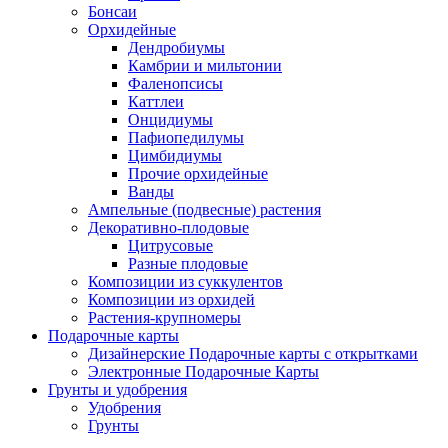
Бонсаи
Орхидейные
Дендробиумы
Камбрии и мильтонии
Фаленопсисы
Каттлеи
Онцидиумы
Пафиопедилумы
Цимбидиумы
Прочие орхидейные
Ванды
Ампельные (подвесные) растения
Декоративно-плодовые
Цитрусовые
Разные плодовые
Композиции из суккулентов
Композиции из орхидей
Растения-крупномеры
Подарочные карты
Дизайнерские Подарочные карты с открытками
Электронные Подарочные Карты
Грунты и удобрения
Удобрения
Грунты