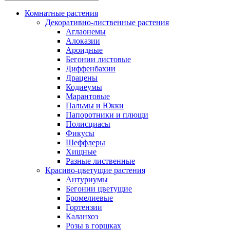
Комнатные растения
Декоративно-лиственные растения
Аглаонемы
Алоказии
Ароидные
Бегонии листовые
Диффенбахии
Драцены
Кодиеумы
Марантовые
Пальмы и Юкки
Папоротники и плющи
Полисциасы
Фикусы
Шеффлеры
Хищные
Разные лиственные
Красиво-цветущие растения
Антуриумы
Бегонии цветущие
Бромелиевые
Гортензии
Каланхоэ
Розы в горшках