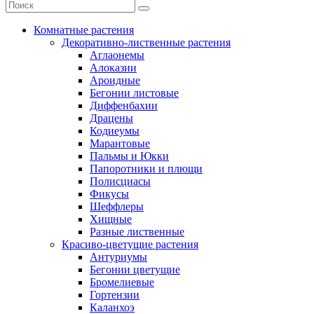
Комнатные растения
Декоративно-лиственные растения
Аглаонемы
Алоказии
Ароидные
Бегонии листовые
Диффенбахии
Драцены
Кодиеумы
Марантовые
Пальмы и Юкки
Папоротники и плющи
Полисциасы
Фикусы
Шеффлеры
Хищные
Разные лиственные
Красиво-цветущие растения
Антуриумы
Бегонии цветущие
Бромелиевые
Гортензии
Каланхоэ