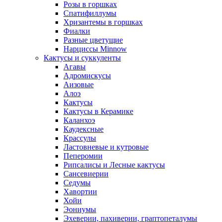
Розы в горшках
Спатифиллумы
Хризантемы в горшках
Фиалки
Разные цветущие
Нарциссы Minnow
Кактусы и суккуленты
Агавы
Адромискусы
Аизовые
Алоэ
Кактусы
Кактусы в Керамике
Каланхоэ
Каудексные
Крассулы
Ластовневые и кутровые
Пеперомии
Рипсалисы и Лесные кактусы
Сансевиерии
Седумы
Хавортии
Хойи
Эониумы
Эхеверии, пахиверии, граптопеталумы