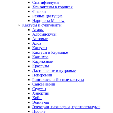
Спатифиллумы
Хризантемы в горшках
Фиалки
Разные цветущие
Нарциссы Minnow
Кактусы и суккуленты
Агавы
Адромискусы
Аизовые
Алоэ
Кактусы
Кактусы в Керамике
Каланхоэ
Каудексные
Крассулы
Ластовневые и кутровые
Пеперомии
Рипсалисы и Лесные кактусы
Сансевиерии
Седумы
Хавортии
Хойи
Эониумы
Эхеверии, пахиверии, граптопеталумы
Прочие