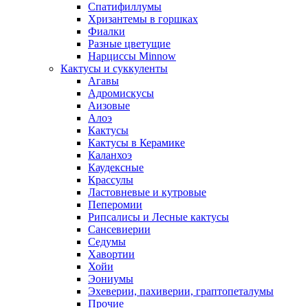
Спатифиллумы
Хризантемы в горшках
Фиалки
Разные цветущие
Нарциссы Minnow
Кактусы и суккуленты
Агавы
Адромискусы
Аизовые
Алоэ
Кактусы
Кактусы в Керамике
Каланхоэ
Каудексные
Крассулы
Ластовневые и кутровые
Пеперомии
Рипсалисы и Лесные кактусы
Сансевиерии
Седумы
Хавортии
Хойи
Эониумы
Эхеверии, пахиверии, граптопеталумы
Прочие