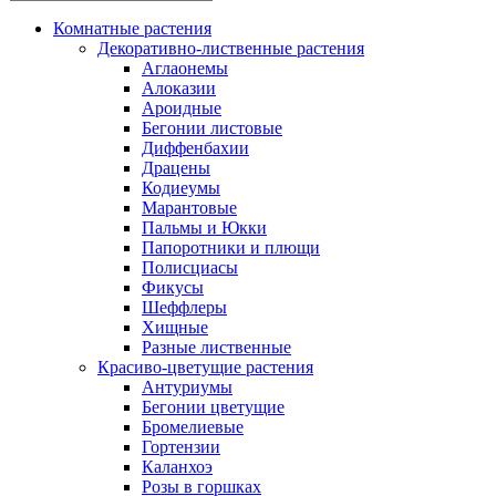
Комнатные растения
Декоративно-лиственные растения
Аглаонемы
Алоказии
Ароидные
Бегонии листовые
Диффенбахии
Драцены
Кодиеумы
Марантовые
Пальмы и Юкки
Папоротники и плющи
Полисциасы
Фикусы
Шеффлеры
Хищные
Разные лиственные
Красиво-цветущие растения
Антуриумы
Бегонии цветущие
Бромелиевые
Гортензии
Каланхоэ
Розы в горшках