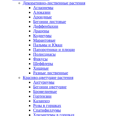
Декоративно-лиственные растения
Аглаонемы
Алоказии
Ароидные
Бегонии листовые
Диффенбахии
Драцены
Кодиеумы
Марантовые
Пальмы и Юкки
Папоротники и плющи
Полисциасы
Фикусы
Шеффлеры
Хищные
Разные лиственные
Красиво-цветущие растения
Антуриумы
Бегонии цветущие
Бромелиевые
Гортензии
Каланхоэ
Розы в горшках
Спатифиллумы
Хризантемы в горшках