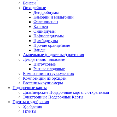
Бонсаи
Орхидейные
Дендробиумы
Камбрии и мильтонии
Фаленопсисы
Каттлеи
Онцидиумы
Пафиопедилумы
Цимбидиумы
Прочие орхидейные
Ванды
Ампельные (подвесные) растения
Декоративно-плодовые
Цитрусовые
Разные плодовые
Композиции из суккулентов
Композиции из орхидей
Растения-крупномеры
Подарочные карты
Дизайнерские Подарочные карты с открытками
Электронные Подарочные Карты
Грунты и удобрения
Удобрения
Грунты