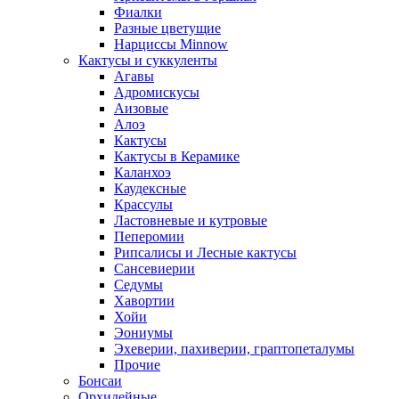
Фиалки
Разные цветущие
Нарциссы Minnow
Кактусы и суккуленты
Агавы
Адромискусы
Аизовые
Алоэ
Кактусы
Кактусы в Керамике
Каланхоэ
Каудексные
Крассулы
Ластовневые и кутровые
Пеперомии
Рипсалисы и Лесные кактусы
Сансевиерии
Седумы
Хавортии
Хойи
Эониумы
Эхеверии, пахиверии, граптопеталумы
Прочие
Бонсаи
Орхидейные