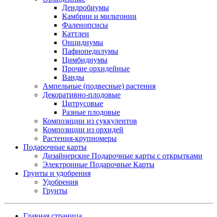
Дендробиумы
Камбрии и мильтонии
Фаленопсисы
Каттлеи
Онцидиумы
Пафиопедилумы
Цимбидиумы
Прочие орхидейные
Ванды
Ампельные (подвесные) растения
Декоративно-плодовые
Цитрусовые
Разные плодовые
Композиции из суккулентов
Композиции из орхидей
Растения-крупномеры
Подарочные карты
Дизайнерские Подарочные карты с открытками
Электронные Подарочные Карты
Грунты и удобрения
Удобрения
Грунты
Главная страница