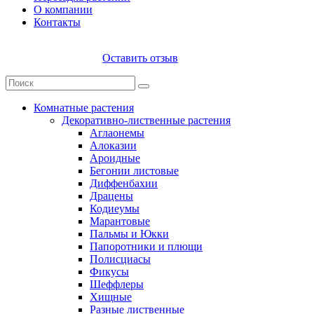
О компании
Контакты
Оставить отзыв
Комнатные растения
Декоративно-лиственные растения
Аглаонемы
Алоказии
Ароидные
Бегонии листовые
Диффенбахии
Драцены
Кодиеумы
Марантовые
Пальмы и Юкки
Папоротники и плющи
Полисциасы
Фикусы
Шеффлеры
Хищные
Разные лиственные