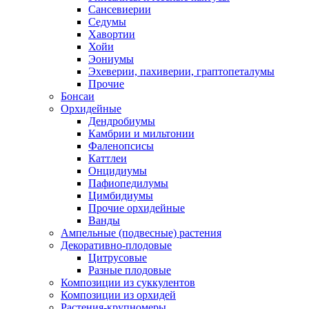
Сансевиерии
Седумы
Хавортии
Хойи
Эониумы
Эхеверии, пахиверии, граптопеталумы
Прочие
Бонсаи
Орхидейные
Дендробиумы
Камбрии и мильтонии
Фаленопсисы
Каттлеи
Онцидиумы
Пафиопедилумы
Цимбидиумы
Прочие орхидейные
Ванды
Ампельные (подвесные) растения
Декоративно-плодовые
Цитрусовые
Разные плодовые
Композиции из суккулентов
Композиции из орхидей
Растения-крупномеры