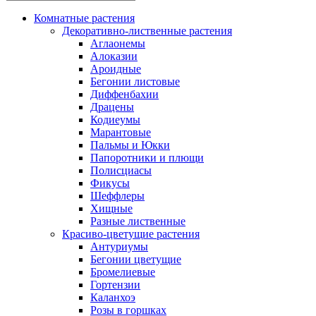
Комнатные растения
Декоративно-лиственные растения
Аглаонемы
Алоказии
Ароидные
Бегонии листовые
Диффенбахии
Драцены
Кодиеумы
Марантовые
Пальмы и Юкки
Папоротники и плющи
Полисциасы
Фикусы
Шеффлеры
Хищные
Разные лиственные
Красиво-цветущие растения
Антуриумы
Бегонии цветущие
Бромелиевые
Гортензии
Каланхоэ
Розы в горшках