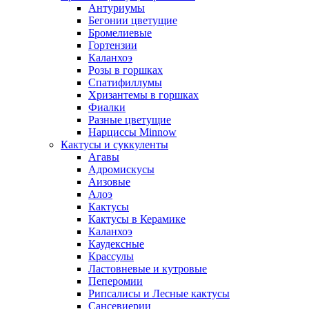
Антуриумы
Бегонии цветущие
Бромелиевые
Гортензии
Каланхоэ
Розы в горшках
Спатифиллумы
Хризантемы в горшках
Фиалки
Разные цветущие
Нарциссы Minnow
Кактусы и суккуленты
Агавы
Адромискусы
Аизовые
Алоэ
Кактусы
Кактусы в Керамике
Каланхоэ
Каудексные
Крассулы
Ластовневые и кутровые
Пеперомии
Рипсалисы и Лесные кактусы
Сансевиерии