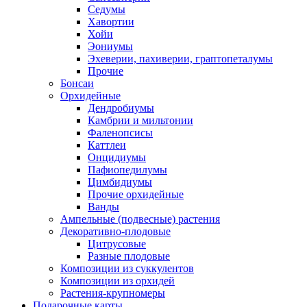
Седумы
Хавортии
Хойи
Эониумы
Эхеверии, пахиверии, граптопеталумы
Прочие
Бонсаи
Орхидейные
Дендробиумы
Камбрии и мильтонии
Фаленопсисы
Каттлеи
Онцидиумы
Пафиопедилумы
Цимбидиумы
Прочие орхидейные
Ванды
Ампельные (подвесные) растения
Декоративно-плодовые
Цитрусовые
Разные плодовые
Композиции из суккулентов
Композиции из орхидей
Растения-крупномеры
Подарочные карты