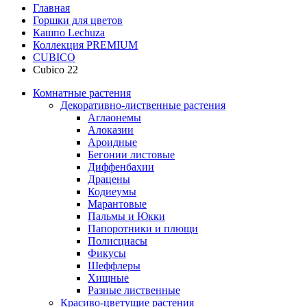
Главная
Горшки для цветов
Кашпо Lechuza
Коллекция PREMIUM
CUBICO
Cubico 22
Комнатные растения
Декоративно-лиственные растения
Аглаонемы
Алоказии
Ароидные
Бегонии листовые
Диффенбахии
Драцены
Кодиеумы
Марантовые
Пальмы и Юкки
Папоротники и плющи
Полисциасы
Фикусы
Шеффлеры
Хищные
Разные лиственные
Красиво-цветущие растения