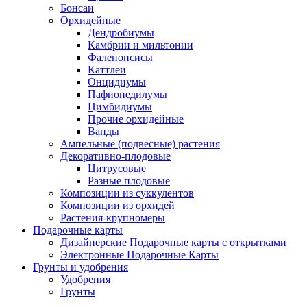
Бонсаи
Орхидейные
Дендробиумы
Камбрии и мильтонии
Фаленопсисы
Каттлеи
Онцидиумы
Пафиопедилумы
Цимбидиумы
Прочие орхидейные
Ванды
Ампельные (подвесные) растения
Декоративно-плодовые
Цитрусовые
Разные плодовые
Композиции из суккулентов
Композиции из орхидей
Растения-крупномеры
Подарочные карты
Дизайнерские Подарочные карты с открытками
Электронные Подарочные Карты
Грунты и удобрения
Удобрения
Грунты