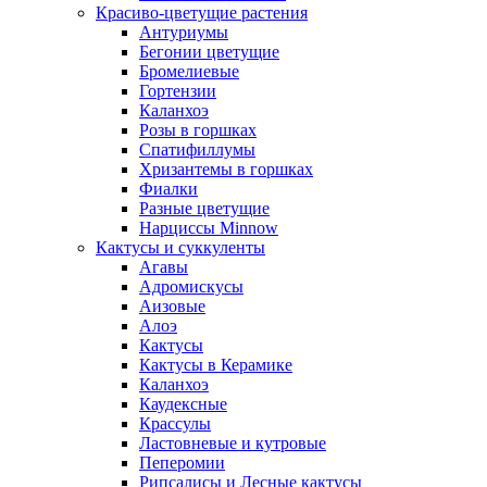
Красиво-цветущие растения
Антуриумы
Бегонии цветущие
Бромелиевые
Гортензии
Каланхоэ
Розы в горшках
Спатифиллумы
Хризантемы в горшках
Фиалки
Разные цветущие
Нарциссы Minnow
Кактусы и суккуленты
Агавы
Адромискусы
Аизовые
Алоэ
Кактусы
Кактусы в Керамике
Каланхоэ
Каудексные
Крассулы
Ластовневые и кутровые
Пеперомии
Рипсалисы и Лесные кактусы