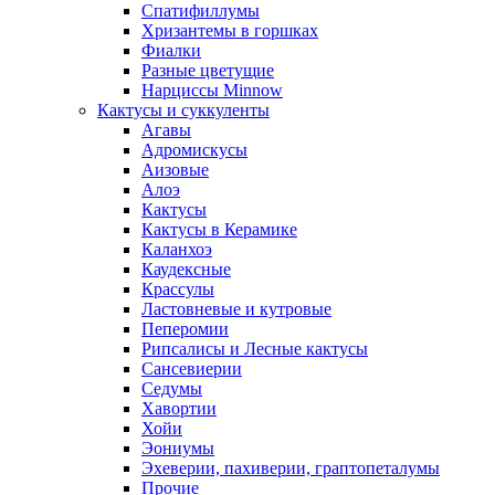
Спатифиллумы
Хризантемы в горшках
Фиалки
Разные цветущие
Нарциссы Minnow
Кактусы и суккуленты
Агавы
Адромискусы
Аизовые
Алоэ
Кактусы
Кактусы в Керамике
Каланхоэ
Каудексные
Крассулы
Ластовневые и кутровые
Пеперомии
Рипсалисы и Лесные кактусы
Сансевиерии
Седумы
Хавортии
Хойи
Эониумы
Эхеверии, пахиверии, граптопеталумы
Прочие