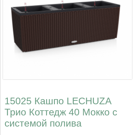
15025 Кашпо LECHUZA
Трио Коттедж 40 Мокко с
системой полива