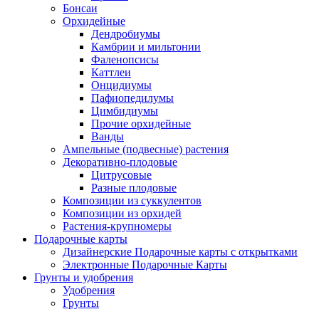
Бонсаи
Орхидейные
Дендробиумы
Камбрии и мильтонии
Фаленопсисы
Каттлеи
Онцидиумы
Пафиопедилумы
Цимбидиумы
Прочие орхидейные
Ванды
Ампельные (подвесные) растения
Декоративно-плодовые
Цитрусовые
Разные плодовые
Композиции из суккулентов
Композиции из орхидей
Растения-крупномеры
Подарочные карты
Дизайнерские Подарочные карты с открытками
Электронные Подарочные Карты
Грунты и удобрения
Удобрения
Грунты