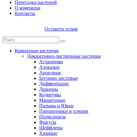
Пересадка растений
О компании
Контакты
Оставить отзыв
Комнатные растения
Декоративно-лиственные растения
Аглаонемы
Алоказии
Ароидные
Бегонии листовые
Диффенбахии
Драцены
Кодиеумы
Марантовые
Пальмы и Юкки
Папоротники и плющи
Полисциасы
Фикусы
Шеффлеры
Хищные