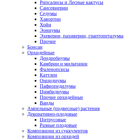
Рипсалисы и Лесные кактусы
Сансевиерии
Седумы
Хавортии
Хойи
Эониумы
Эхеверии, пахиверии, граптопеталумы
Прочие
Бонсаи
Орхидейные
Дендробиумы
Камбрии и мильтонии
Фаленопсисы
Каттлеи
Онцидиумы
Пафиопедилумы
Цимбидиумы
Прочие орхидейные
Ванды
Ампельные (подвесные) растения
Декоративно-плодовые
Цитрусовые
Разные плодовые
Композиции из суккулентов
Композиции из орхидей