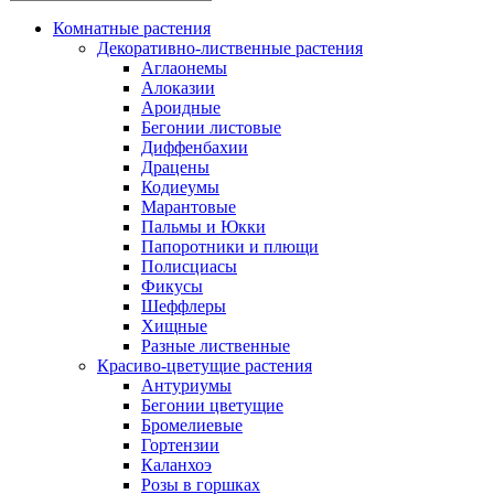
Комнатные растения
Декоративно-лиственные растения
Аглаонемы
Алоказии
Ароидные
Бегонии листовые
Диффенбахии
Драцены
Кодиеумы
Марантовые
Пальмы и Юкки
Папоротники и плющи
Полисциасы
Фикусы
Шеффлеры
Хищные
Разные лиственные
Красиво-цветущие растения
Антуриумы
Бегонии цветущие
Бромелиевые
Гортензии
Каланхоэ
Розы в горшках