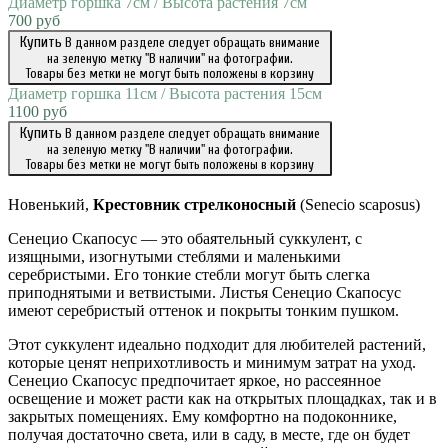
Диаметр горшка 7см / Высота растения 7см
700 руб
Купить
В данном разделе следует обращать внимание
на зеленую метку "В наличии" на фотографии.
Товары без метки не могут быть положены в корзину
Диаметр горшка 11см / Высота растения 15см
1100 руб
Купить
В данном разделе следует обращать внимание
на зеленую метку "В наличии" на фотографии.
Товары без метки не могут быть положены в корзину
Новенький,
Крестовник
стрелконосный
(Senecio scaposus)
Сенецио Скапосус — это обаятельный суккулент, с
изящными, изогнутыми стеблями и маленькими
серебристыми. Его тонкие стебли могут быть слегка
приподнятыми и ветвистыми. Листья Сенецио Скапосус
имеют серебристый оттенок и покрыты тонким пушком.
Этот суккулент идеально подходит для любителей растений,
которые ценят неприхотливость и минимум затрат на уход.
Сенецио Скапосус предпочитает яркое, но рассеянное
освещение и может расти как на открытых площадках, так и в
закрытых помещениях. Ему комфортно на подоконнике,
получая достаточно света, или в саду, в месте, где он будет