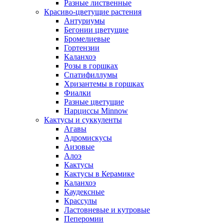
Разные лиственные
Красиво-цветущие растения
Антуриумы
Бегонии цветущие
Бромелиевые
Гортензии
Каланхоэ
Розы в горшках
Спатифиллумы
Хризантемы в горшках
Фиалки
Разные цветущие
Нарциссы Minnow
Кактусы и суккуленты
Агавы
Адромискусы
Аизовые
Алоэ
Кактусы
Кактусы в Керамике
Каланхоэ
Каудексные
Крассулы
Ластовневые и кутровые
Пеперомии