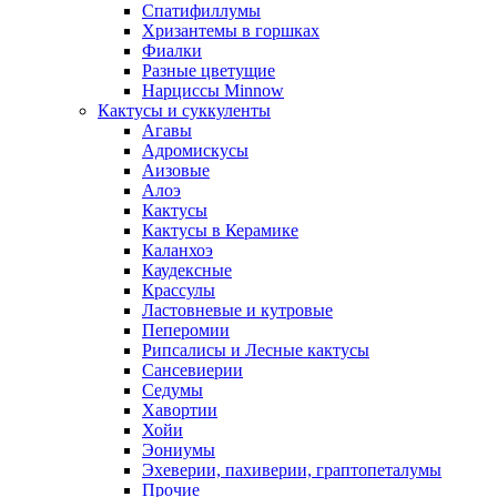
Спатифиллумы
Хризантемы в горшках
Фиалки
Разные цветущие
Нарциссы Minnow
Кактусы и суккуленты
Агавы
Адромискусы
Аизовые
Алоэ
Кактусы
Кактусы в Керамике
Каланхоэ
Каудексные
Крассулы
Ластовневые и кутровые
Пеперомии
Рипсалисы и Лесные кактусы
Сансевиерии
Седумы
Хавортии
Хойи
Эониумы
Эхеверии, пахиверии, граптопеталумы
Прочие