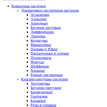
Комнатные растения
Декоративно-лиственные растения
Аглаонемы
Алоказии
Ароидные
Бегонии листовые
Диффенбахии
Драцены
Кодиеумы
Марантовые
Пальмы и Юкки
Папоротники и плющи
Полисциасы
Фикусы
Шеффлеры
Хищные
Разные лиственные
Красиво-цветущие растения
Антуриумы
Бегонии цветущие
Бромелиевые
Гортензии
Каланхоэ
Розы в горшках