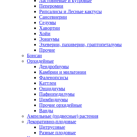
Ластовневые и кутровые
Пеперомии
Рипсалисы и Лесные кактусы
Сансевиерии
Седумы
Хавортии
Хойи
Эониумы
Эхеверии, пахиверии, граптопеталумы
Прочие
Бонсаи
Орхидейные
Дендробиумы
Камбрии и мильтонии
Фаленопсисы
Каттлеи
Онцидиумы
Пафиопедилумы
Цимбидиумы
Прочие орхидейные
Ванды
Ампельные (подвесные) растения
Декоративно-плодовые
Цитрусовые
Разные плодовые