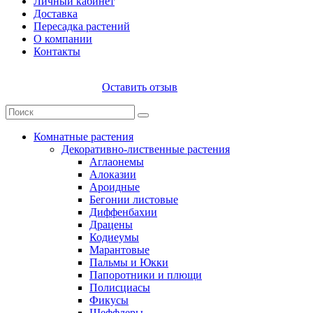
Личный кабинет
Доставка
Пересадка растений
О компании
Контакты
Оставить отзыв
Комнатные растения
Декоративно-лиственные растения
Аглаонемы
Алоказии
Ароидные
Бегонии листовые
Диффенбахии
Драцены
Кодиеумы
Марантовые
Пальмы и Юкки
Папоротники и плющи
Полисциасы
Фикусы
Шеффлеры