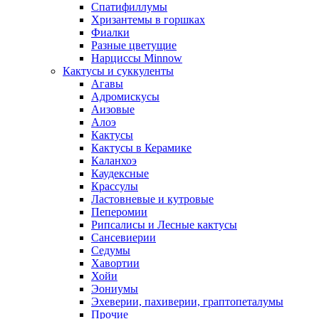
Спатифиллумы
Хризантемы в горшках
Фиалки
Разные цветущие
Нарциссы Minnow
Кактусы и суккуленты
Агавы
Адромискусы
Аизовые
Алоэ
Кактусы
Кактусы в Керамике
Каланхоэ
Каудексные
Крассулы
Ластовневые и кутровые
Пеперомии
Рипсалисы и Лесные кактусы
Сансевиерии
Седумы
Хавортии
Хойи
Эониумы
Эхеверии, пахиверии, граптопеталумы
Прочие