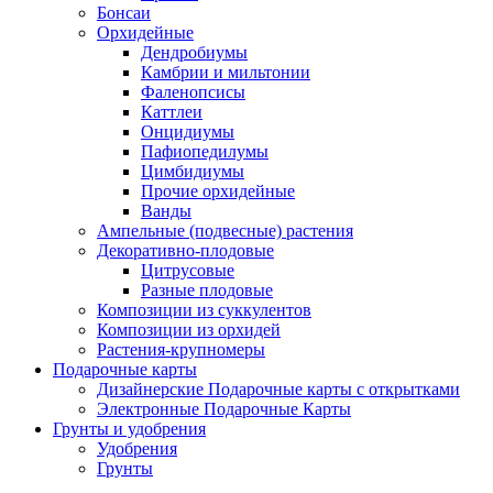
Бонсаи
Орхидейные
Дендробиумы
Камбрии и мильтонии
Фаленопсисы
Каттлеи
Онцидиумы
Пафиопедилумы
Цимбидиумы
Прочие орхидейные
Ванды
Ампельные (подвесные) растения
Декоративно-плодовые
Цитрусовые
Разные плодовые
Композиции из суккулентов
Композиции из орхидей
Растения-крупномеры
Подарочные карты
Дизайнерские Подарочные карты с открытками
Электронные Подарочные Карты
Грунты и удобрения
Удобрения
Грунты