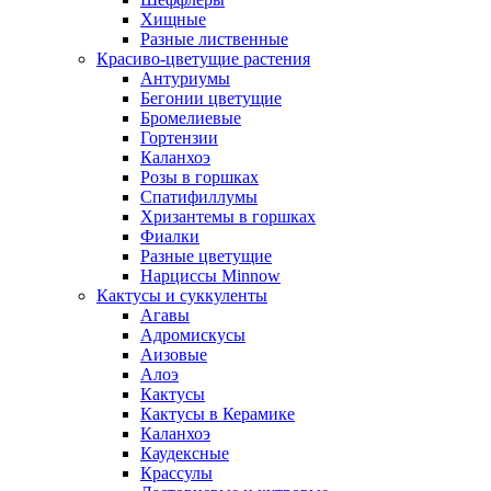
Хищные
Разные лиственные
Красиво-цветущие растения
Антуриумы
Бегонии цветущие
Бромелиевые
Гортензии
Каланхоэ
Розы в горшках
Спатифиллумы
Хризантемы в горшках
Фиалки
Разные цветущие
Нарциссы Minnow
Кактусы и суккуленты
Агавы
Адромискусы
Аизовые
Алоэ
Кактусы
Кактусы в Керамике
Каланхоэ
Каудексные
Крассулы