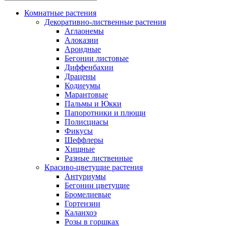
Комнатные растения
Декоративно-лиственные растения
Аглаонемы
Алоказии
Ароидные
Бегонии листовые
Диффенбахии
Драцены
Кодиеумы
Марантовые
Пальмы и Юкки
Папоротники и плющи
Полисциасы
Фикусы
Шеффлеры
Хищные
Разные лиственные
Красиво-цветущие растения
Антуриумы
Бегонии цветущие
Бромелиевые
Гортензии
Каланхоэ
Розы в горшках