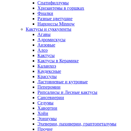
Спатифиллумы
Хризантемы в горшках
Фиалки
Разные цветущие
Нарциссы Minnow
Кактусы и суккуленты
Агавы
Адромискусы
Аизовые
Алоэ
Кактусы
Кактусы в Керамике
Каланхоэ
Каудексные
Крассулы
Ластовневые и кутровые
Пеперомии
Рипсалисы и Лесные кактусы
Сансевиерии
Седумы
Хавортии
Хойи
Эониумы
Эхеверии, пахиверии, граптопеталумы
Прочие