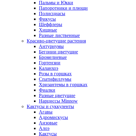
Пальмы и Юкки
Папоротники и плющи
Полисциасы
Фикусы
Шеффлеры
Хищные
Разные лиственные
Красиво-цветущие растения
Антуриумы
Бегонии цветущие
Бромелиевые
Гортензии
Каланхоэ
Розы в горшках
Спатифиллумы
Хризантемы в горшках
Фиалки
Разные цветущие
Нарциссы Minnow
Кактусы и суккуленты
Агавы
Адромискусы
Аизовые
Алоэ
Кактусы