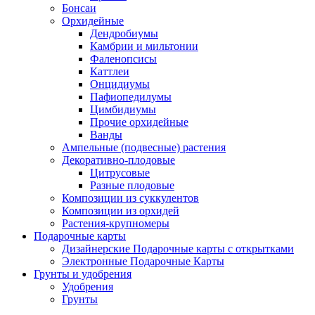
Бонсаи
Орхидейные
Дендробиумы
Камбрии и мильтонии
Фаленопсисы
Каттлеи
Онцидиумы
Пафиопедилумы
Цимбидиумы
Прочие орхидейные
Ванды
Ампельные (подвесные) растения
Декоративно-плодовые
Цитрусовые
Разные плодовые
Композиции из суккулентов
Композиции из орхидей
Растения-крупномеры
Подарочные карты
Дизайнерские Подарочные карты с открытками
Электронные Подарочные Карты
Грунты и удобрения
Удобрения
Грунты