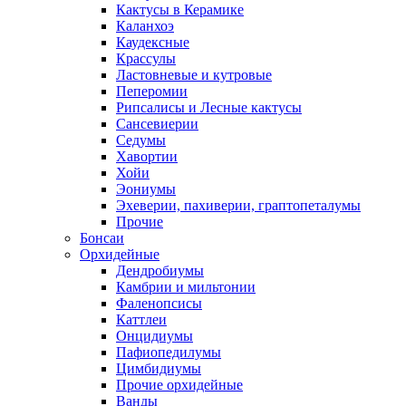
Кактусы в Керамике
Каланхоэ
Каудексные
Крассулы
Ластовневые и кутровые
Пеперомии
Рипсалисы и Лесные кактусы
Сансевиерии
Седумы
Хавортии
Хойи
Эониумы
Эхеверии, пахиверии, граптопеталумы
Прочие
Бонсаи
Орхидейные
Дендробиумы
Камбрии и мильтонии
Фаленопсисы
Каттлеи
Онцидиумы
Пафиопедилумы
Цимбидиумы
Прочие орхидейные
Ванды