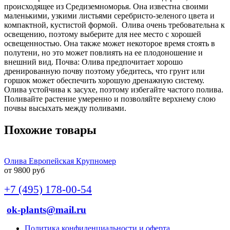
происходящее
из
Средиземноморья
.
Она
известна
своими
маленькими
,
узкими
листьями
серебристо
-
зеленого
цвета
и
компактной
,
кустистой
формой
.
Олива
очень
требовательна
к
освещению
,
поэтому
выберите
для
нее
место
с
хорошей
освещенностью
.
Она
также
может
некоторое
время
стоять
в
полутени
,
но
это
может
повлиять
на
ее
плодоношение
и
внешний
вид
.
Почва
:
Олива
предпочитает
хорошо
дренированную
почву
поэтому
убедитесь
,
что
грунт
или
горшок
может
обеспечить
хорошую
дренажную
систему
.
Олива
устойчива
к
засухе
,
поэтому
избегайте
частого
полива
.
Поливайте
растение
умеренно
и
позволяйте
верхнему
слою
почвы
высыхать
между
поливами
.
Похожие товары
Олива Европейская Крупномер
от 9800 руб
+7 (495) 178-00-54
ok-plants@mail.ru
Политика конфиденциальности и оферта