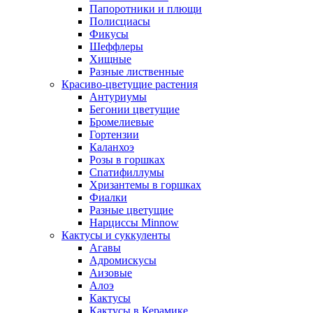
Папоротники и плющи
Полисциасы
Фикусы
Шеффлеры
Хищные
Разные лиственные
Красиво-цветущие растения
Антуриумы
Бегонии цветущие
Бромелиевые
Гортензии
Каланхоэ
Розы в горшках
Спатифиллумы
Хризантемы в горшках
Фиалки
Разные цветущие
Нарциссы Minnow
Кактусы и суккуленты
Агавы
Адромискусы
Аизовые
Алоэ
Кактусы
Кактусы в Керамике