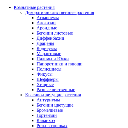
Комнатные растения
Декоративно-лиственные растения
Аглаонемы
Алоказии
Ароидные
Бегонии листовые
Диффенбахии
Драцены
Кодиеумы
Марантовые
Пальмы и Юкки
Папоротники и плющи
Полисциасы
Фикусы
Шеффлеры
Хищные
Разные лиственные
Красиво-цветущие растения
Антуриумы
Бегонии цветущие
Бромелиевые
Гортензии
Каланхоэ
Розы в горшках