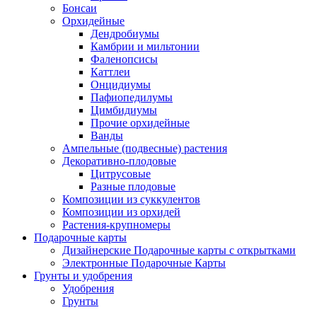
Бонсаи
Орхидейные
Дендробиумы
Камбрии и мильтонии
Фаленопсисы
Каттлеи
Онцидиумы
Пафиопедилумы
Цимбидиумы
Прочие орхидейные
Ванды
Ампельные (подвесные) растения
Декоративно-плодовые
Цитрусовые
Разные плодовые
Композиции из суккулентов
Композиции из орхидей
Растения-крупномеры
Подарочные карты
Дизайнерские Подарочные карты с открытками
Электронные Подарочные Карты
Грунты и удобрения
Удобрения
Грунты