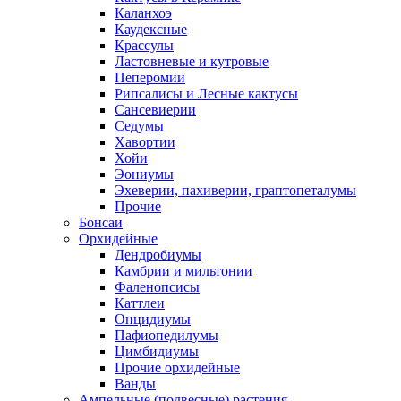
Каланхоэ
Каудексные
Крассулы
Ластовневые и кутровые
Пеперомии
Рипсалисы и Лесные кактусы
Сансевиерии
Седумы
Хавортии
Хойи
Эониумы
Эхеверии, пахиверии, граптопеталумы
Прочие
Бонсаи
Орхидейные
Дендробиумы
Камбрии и мильтонии
Фаленопсисы
Каттлеи
Онцидиумы
Пафиопедилумы
Цимбидиумы
Прочие орхидейные
Ванды
Ампельные (подвесные) растения