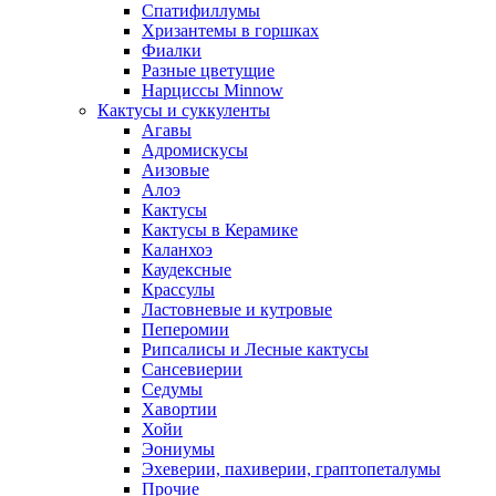
Спатифиллумы
Хризантемы в горшках
Фиалки
Разные цветущие
Нарциссы Minnow
Кактусы и суккуленты
Агавы
Адромискусы
Аизовые
Алоэ
Кактусы
Кактусы в Керамике
Каланхоэ
Каудексные
Крассулы
Ластовневые и кутровые
Пеперомии
Рипсалисы и Лесные кактусы
Сансевиерии
Седумы
Хавортии
Хойи
Эониумы
Эхеверии, пахиверии, граптопеталумы
Прочие