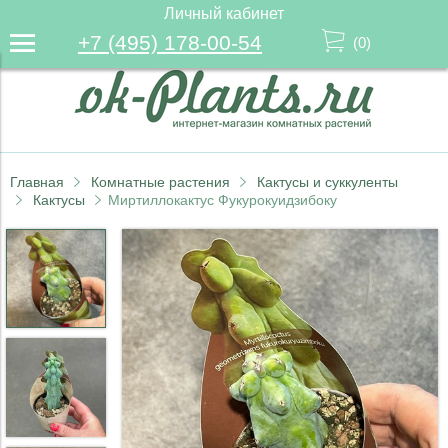
Личный кабинет
+7 (495) 178-00-54
(
0
)
Главная
Комнатные растения
Кактусы и суккуленты
Кактусы
Миртиллокактус Фукурокуидзибоку