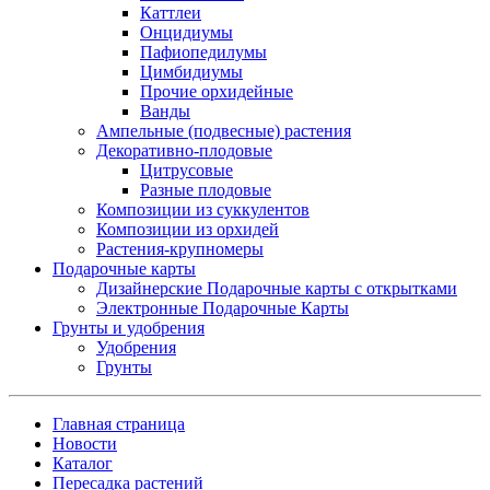
Каттлеи
Онцидиумы
Пафиопедилумы
Цимбидиумы
Прочие орхидейные
Ванды
Ампельные (подвесные) растения
Декоративно-плодовые
Цитрусовые
Разные плодовые
Композиции из суккулентов
Композиции из орхидей
Растения-крупномеры
Подарочные карты
Дизайнерские Подарочные карты с открытками
Электронные Подарочные Карты
Грунты и удобрения
Удобрения
Грунты
Главная страница
Новости
Каталог
Пересадка растений