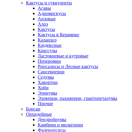
Кактусы и суккуленты
Агавы
Адромискусы
Аизовые
Алоэ
Кактусы
Кактусы в Керамике
Каланхоэ
Каудексные
Крассулы
Ластовневые и кутровые
Пеперомии
Рипсалисы и Лесные кактусы
Сансевиерии
Седумы
Хавортии
Хойи
Эониумы
Эхеверии, пахиверии, граптопеталумы
Прочие
Бонсаи
Орхидейные
Дендробиумы
Камбрии и мильтонии
Фаленопсисы