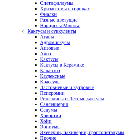
Спатифиллумы
Хризантемы в горшках
Фиалки
Разные цветущие
Нарциссы Minnow
Кактусы и суккуленты
Агавы
Адромискусы
Аизовые
Алоэ
Кактусы
Кактусы в Керамике
Каланхоэ
Каудексные
Крассулы
Ластовневые и кутровые
Пеперомии
Рипсалисы и Лесные кактусы
Сансевиерии
Седумы
Хавортии
Хойи
Эониумы
Эхеверии, пахиверии, граптопеталумы
Прочие