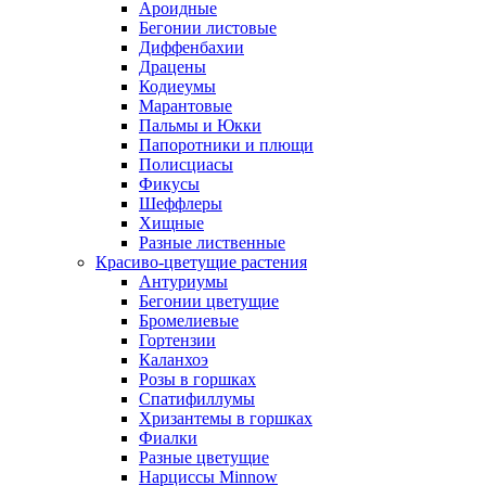
Ароидные
Бегонии листовые
Диффенбахии
Драцены
Кодиеумы
Марантовые
Пальмы и Юкки
Папоротники и плющи
Полисциасы
Фикусы
Шеффлеры
Хищные
Разные лиственные
Красиво-цветущие растения
Антуриумы
Бегонии цветущие
Бромелиевые
Гортензии
Каланхоэ
Розы в горшках
Спатифиллумы
Хризантемы в горшках
Фиалки
Разные цветущие
Нарциссы Minnow