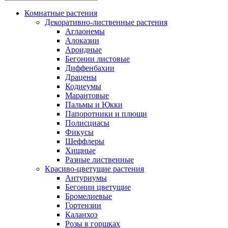
Комнатные растения
Декоративно-лиственные растения
Аглаонемы
Алоказии
Ароидные
Бегонии листовые
Диффенбахии
Драцены
Кодиеумы
Марантовые
Пальмы и Юкки
Папоротники и плющи
Полисциасы
Фикусы
Шеффлеры
Хищные
Разные лиственные
Красиво-цветущие растения
Антуриумы
Бегонии цветущие
Бромелиевые
Гортензии
Каланхоэ
Розы в горшках