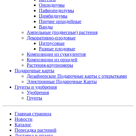
Онцидиумы
Пафиопедилумы
Цимбидиумы
Прочие орхидейные
Ванды
Ампельные (подвесные) растения
Декоративно-плодовые
Цитрусовые
Разные плодовые
Композиции из суккулентов
Композиции из орхидей
Растения-крупномеры
Подарочные карты
Дизайнерские Подарочные карты с открытками
Электронные Подарочные Карты
Грунты и удобрения
Удобрения
Грунты
Главная страница
Новости
Каталог
Пересадка растений
Доставка и оплата