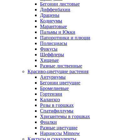
Бегонии листовые
Диффенбахии
Драцены
Кодиеумы
Марантовые
Пальмы и Юкки
Папоротники и плющи
Полисциасы
Фикусы
Шеффлеры
Хищные
Разные лиственные
Красиво-цветущие растения
Антуриумы
Бегонии цветущие
Бромелиевые
Гортензии
Каланхоэ
Розы в горшках
Спатифиллумы
Хризантемы в горшках
Фиалки
Разные цветущие
Нарциссы Minnow
Кактусы и суккуленты