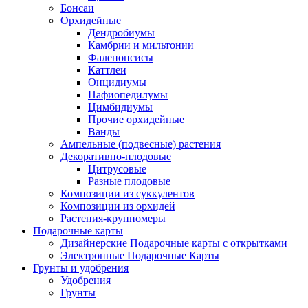
Бонсаи
Орхидейные
Дендробиумы
Камбрии и мильтонии
Фаленопсисы
Каттлеи
Онцидиумы
Пафиопедилумы
Цимбидиумы
Прочие орхидейные
Ванды
Ампельные (подвесные) растения
Декоративно-плодовые
Цитрусовые
Разные плодовые
Композиции из суккулентов
Композиции из орхидей
Растения-крупномеры
Подарочные карты
Дизайнерские Подарочные карты с открытками
Электронные Подарочные Карты
Грунты и удобрения
Удобрения
Грунты