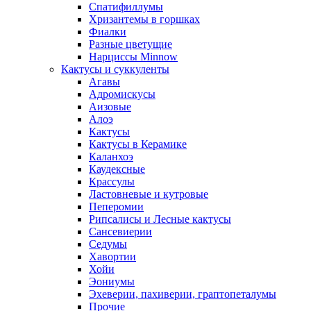
Спатифиллумы
Хризантемы в горшках
Фиалки
Разные цветущие
Нарциссы Minnow
Кактусы и суккуленты
Агавы
Адромискусы
Аизовые
Алоэ
Кактусы
Кактусы в Керамике
Каланхоэ
Каудексные
Крассулы
Ластовневые и кутровые
Пеперомии
Рипсалисы и Лесные кактусы
Сансевиерии
Седумы
Хавортии
Хойи
Эониумы
Эхеверии, пахиверии, граптопеталумы
Прочие