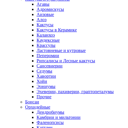
Агавы
Адромискусы
Аизовые
Алоэ
Кактусы
Кактусы в Керамике
Каланхоэ
Каудексные
Крассулы
Ластовневые и кутровые
Пеперомии
Рипсалисы и Лесные кактусы
Сансевиерии
Седумы
Хавортии
Хойи
Эониумы
Эхеверии, пахиверии, граптопеталумы
Прочие
Бонсаи
Орхидейные
Дендробиумы
Камбрии и мильтонии
Фаленопсисы
Каттлеи