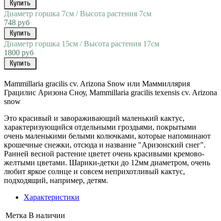
Купить
Диаметр горшка 7см / Высота растения 7см
748 руб
Купить
Диаметр горшка 15см / Высота растения 17см
1800 руб
Купить
Mammillaria
gracilis
cv
.
Arizona
Snow
или
Маммиллярия
Грацилис
Аризона
Сноу
,
Mammillaria
gracilis
texensis
cv
.
Arizona
snow
Это
красивый
и
завораживающий
маленький
кактус
,
характеризующийся
отдельными
гроздьями
,
покрытыми
очень
маленькими
белыми
колючками
,
которые
напоминают
крошечные
снежки
,
отсюда
и
название
"
Аризонский
снег
".
Ранней
весной
растение
цветет
очень
красивыми
кремово
-
желтыми
цветами
.
Шарики
-
детки
до
12мм
диаметром
,
очень
любит
яркое
солнце
и
совсем
неприхотливый
кактус
,
подходящий
,
например
,
детям
.
Характеристики
Метка
В наличии