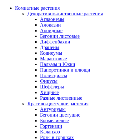
Комнатные растения
Декоративно-лиственные растения
Аглаонемы
Алоказии
Ароидные
Бегонии листовые
Диффенбахии
Драцены
Кодиеумы
Марантовые
Пальмы и Юкки
Папоротники и плющи
Полисциасы
Фикусы
Шеффлеры
Хищные
Разные лиственные
Красиво-цветущие растения
Антуриумы
Бегонии цветущие
Бромелиевые
Гортензии
Каланхоэ
Розы в горшках