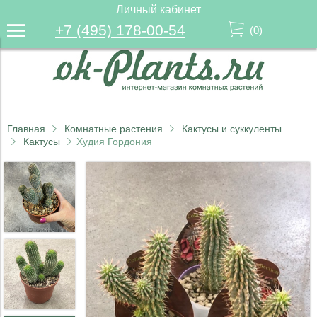
Личный кабинет
+7 (495) 178-00-54
(
0
)
Главная
Комнатные растения
Кактусы и суккуленты
Кактусы
Худия Гордония