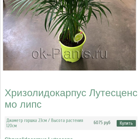
Хризолидокарпус Лутесценс
мо липс
Диаметр горшка 23см / Высота растения
6075 руб
Купить
120см