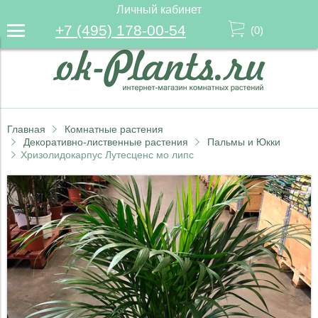
Личный кабинет
+7 (495) 178-00-54
(
0
)
Главная
Комнатные растения
Декоративно-лиственные растения
Пальмы и Юкки
Хризолидокарпус Лутесценс мо липс