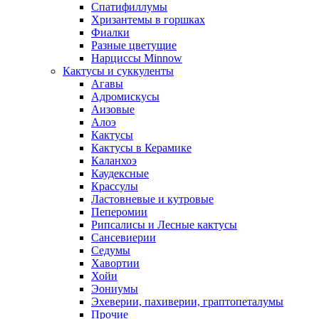
Спатифиллумы
Хризантемы в горшках
Фиалки
Разные цветущие
Нарциссы Minnow
Кактусы и суккуленты
Агавы
Адромискусы
Аизовые
Алоэ
Кактусы
Кактусы в Керамике
Каланхоэ
Каудексные
Крассулы
Ластовневые и кутровые
Пеперомии
Рипсалисы и Лесные кактусы
Сансевиерии
Седумы
Хавортии
Хойи
Эониумы
Эхеверии, пахиверии, граптопеталумы
Прочие