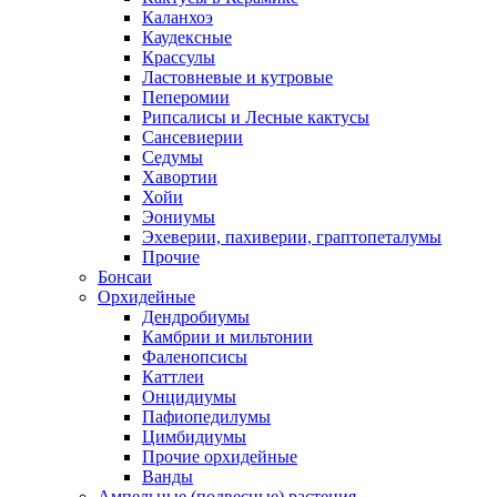
Каланхоэ
Каудексные
Крассулы
Ластовневые и кутровые
Пеперомии
Рипсалисы и Лесные кактусы
Сансевиерии
Седумы
Хавортии
Хойи
Эониумы
Эхеверии, пахиверии, граптопеталумы
Прочие
Бонсаи
Орхидейные
Дендробиумы
Камбрии и мильтонии
Фаленопсисы
Каттлеи
Онцидиумы
Пафиопедилумы
Цимбидиумы
Прочие орхидейные
Ванды
Ампельные (подвесные) растения