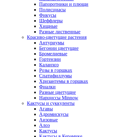
Папоротники и плющи
Полисциасы
Фикусы
Шеффлеры
Хищные
Разные лиственные
Красиво-цветущие растения
Антуриумы
Бегонии цветущие
Бромелиевые
Гортензии
Каланхоэ
Розы в горшках
Спатифиллумы
Хризантемы в горшках
Фиалки
Разные цветущие
Нарциссы Minnow
Кактусы и суккуленты
Агавы
Адромискусы
Аизовые
Алоэ
Кактусы
Кактусы в Керамике