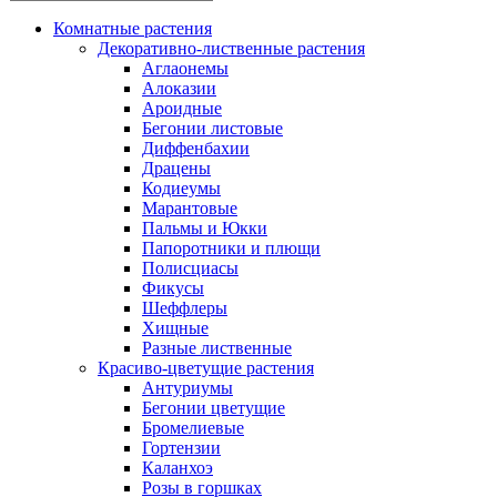
Комнатные растения
Декоративно-лиственные растения
Аглаонемы
Алоказии
Ароидные
Бегонии листовые
Диффенбахии
Драцены
Кодиеумы
Марантовые
Пальмы и Юкки
Папоротники и плющи
Полисциасы
Фикусы
Шеффлеры
Хищные
Разные лиственные
Красиво-цветущие растения
Антуриумы
Бегонии цветущие
Бромелиевые
Гортензии
Каланхоэ
Розы в горшках