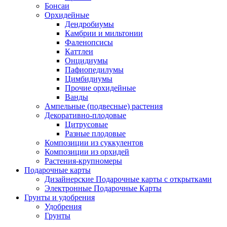
Бонсаи
Орхидейные
Дендробиумы
Камбрии и мильтонии
Фаленопсисы
Каттлеи
Онцидиумы
Пафиопедилумы
Цимбидиумы
Прочие орхидейные
Ванды
Ампельные (подвесные) растения
Декоративно-плодовые
Цитрусовые
Разные плодовые
Композиции из суккулентов
Композиции из орхидей
Растения-крупномеры
Подарочные карты
Дизайнерские Подарочные карты с открытками
Электронные Подарочные Карты
Грунты и удобрения
Удобрения
Грунты