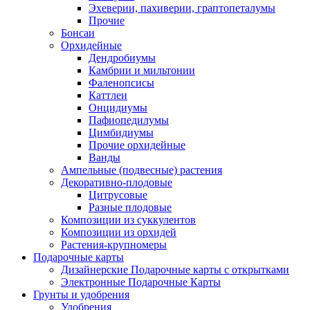
Эхеверии, пахиверии, граптопеталумы
Прочие
Бонсаи
Орхидейные
Дендробиумы
Камбрии и мильтонии
Фаленопсисы
Каттлеи
Онцидиумы
Пафиопедилумы
Цимбидиумы
Прочие орхидейные
Ванды
Ампельные (подвесные) растения
Декоративно-плодовые
Цитрусовые
Разные плодовые
Композиции из суккулентов
Композиции из орхидей
Растения-крупномеры
Подарочные карты
Дизайнерские Подарочные карты с открытками
Электронные Подарочные Карты
Грунты и удобрения
Удобрения