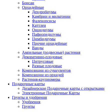
Бонсаи
Орхидейные
Дендробиумы
Камбрии и мильтонии
Фаленопсисы
Каттлеи
Онцидиумы
Пафиопедилумы
Цимбидиумы
Прочие орхидейные
Ванды
Ампельные (подвесные) растения
Декоративно-плодовые
Цитрусовые
Разные плодовые
Композиции из суккулентов
Композиции из орхидей
Растения-крупномеры
Подарочные карты
Дизайнерские Подарочные карты с открытками
Электронные Подарочные Карты
Грунты и удобрения
Удобрения
Грунты