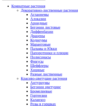
Комнатные растения
Декоративно-лиственные растения
Аглаонемы
Алоказии
Ароидные
Бегонии листовые
Диффенбахии
Драцены
Кодиеумы
Марантовые
Пальмы и Юкки
Папоротники и плющи
Полисциасы
Фикусы
Шеффлеры
Хищные
Разные лиственные
Красиво-цветущие растения
Антуриумы
Бегонии цветущие
Бромелиевые
Гортензии
Каланхоэ
Розы в горшках