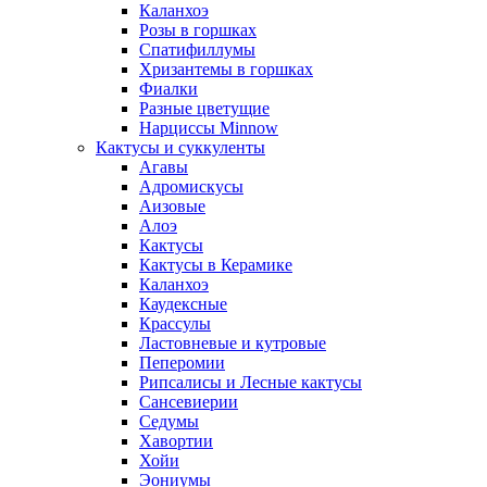
Каланхоэ
Розы в горшках
Спатифиллумы
Хризантемы в горшках
Фиалки
Разные цветущие
Нарциссы Minnow
Кактусы и суккуленты
Агавы
Адромискусы
Аизовые
Алоэ
Кактусы
Кактусы в Керамике
Каланхоэ
Каудексные
Крассулы
Ластовневые и кутровые
Пеперомии
Рипсалисы и Лесные кактусы
Сансевиерии
Седумы
Хавортии
Хойи
Эониумы