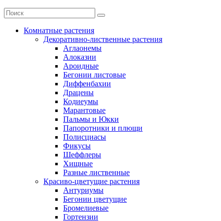
Комнатные растения
Декоративно-лиственные растения
Аглаонемы
Алоказии
Ароидные
Бегонии листовые
Диффенбахии
Драцены
Кодиеумы
Марантовые
Пальмы и Юкки
Папоротники и плющи
Полисциасы
Фикусы
Шеффлеры
Хищные
Разные лиственные
Красиво-цветущие растения
Антуриумы
Бегонии цветущие
Бромелиевые
Гортензии