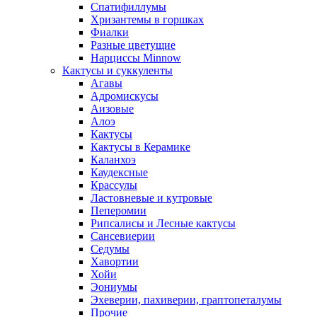
Спатифиллумы
Хризантемы в горшках
Фиалки
Разные цветущие
Нарциссы Minnow
Кактусы и суккуленты
Агавы
Адромискусы
Аизовые
Алоэ
Кактусы
Кактусы в Керамике
Каланхоэ
Каудексные
Крассулы
Ластовневые и кутровые
Пеперомии
Рипсалисы и Лесные кактусы
Сансевиерии
Седумы
Хавортии
Хойи
Эониумы
Эхеверии, пахиверии, граптопеталумы
Прочие