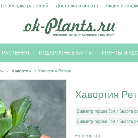
Пересадка растений
Доставка и оплата
Акции и скидк
 РАСТЕНИЯ
ПОДАРОЧНЫЕ КАРТЫ
ГРУНТЫ И УД
ты
Хавортии
Хавортия Ретуза
Хавортия Рет
Диаметр горшка 5см / Высота р
Диаметр горшка 9см / Высота ра
Новенькая