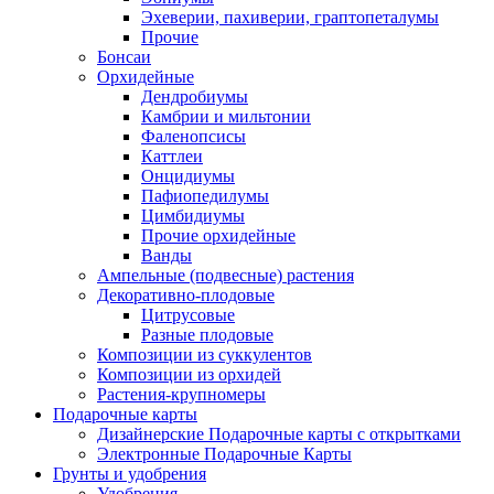
Эхеверии, пахиверии, граптопеталумы
Прочие
Бонсаи
Орхидейные
Дендробиумы
Камбрии и мильтонии
Фаленопсисы
Каттлеи
Онцидиумы
Пафиопедилумы
Цимбидиумы
Прочие орхидейные
Ванды
Ампельные (подвесные) растения
Декоративно-плодовые
Цитрусовые
Разные плодовые
Композиции из суккулентов
Композиции из орхидей
Растения-крупномеры
Подарочные карты
Дизайнерские Подарочные карты с открытками
Электронные Подарочные Карты
Грунты и удобрения
Удобрения