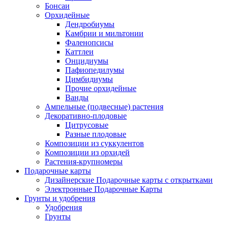
Бонсаи
Орхидейные
Дендробиумы
Камбрии и мильтонии
Фаленопсисы
Каттлеи
Онцидиумы
Пафиопедилумы
Цимбидиумы
Прочие орхидейные
Ванды
Ампельные (подвесные) растения
Декоративно-плодовые
Цитрусовые
Разные плодовые
Композиции из суккулентов
Композиции из орхидей
Растения-крупномеры
Подарочные карты
Дизайнерские Подарочные карты с открытками
Электронные Подарочные Карты
Грунты и удобрения
Удобрения
Грунты