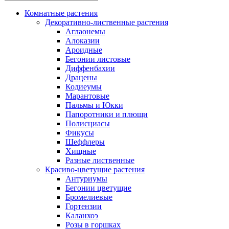
Комнатные растения
Декоративно-лиственные растения
Аглаонемы
Алоказии
Ароидные
Бегонии листовые
Диффенбахии
Драцены
Кодиеумы
Марантовые
Пальмы и Юкки
Папоротники и плющи
Полисциасы
Фикусы
Шеффлеры
Хищные
Разные лиственные
Красиво-цветущие растения
Антуриумы
Бегонии цветущие
Бромелиевые
Гортензии
Каланхоэ
Розы в горшках