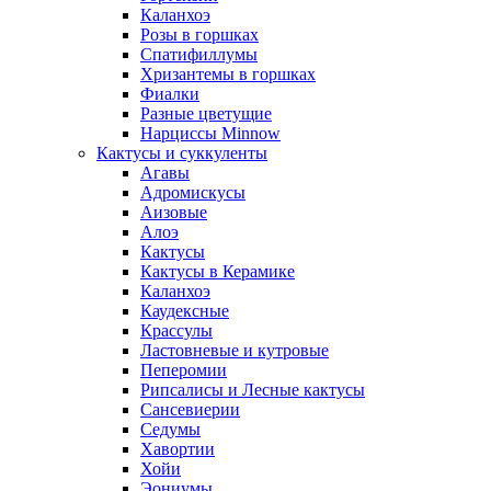
Каланхоэ
Розы в горшках
Спатифиллумы
Хризантемы в горшках
Фиалки
Разные цветущие
Нарциссы Minnow
Кактусы и суккуленты
Агавы
Адромискусы
Аизовые
Алоэ
Кактусы
Кактусы в Керамике
Каланхоэ
Каудексные
Крассулы
Ластовневые и кутровые
Пеперомии
Рипсалисы и Лесные кактусы
Сансевиерии
Седумы
Хавортии
Хойи
Эониумы