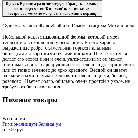
Купить
В данном разделе следует обращать внимание
на зеленую метку "В наличии" на фотографии.
Товары без метки не могут быть положены в корзину
Gymnocalycium
mihanovichii
или
Гимнокалициум
Михановича
Небольшой
кактус
шаровидной
формы
,
который
имеет
тенденцию
к
скоплению
у
основания
.
У
него
хорошо
выраженные
ребра
,
с
заметными
горизонтальными
бороздками
и
короткими
белыми
шипами
.
Цвет
его
стебля
делает
его
особенным
и
очень
увлекательным
:
он
может
принимать
цвета
,
варьирующиеся
от
зеленого
до
коричневого
или
от
темно
-
зеленого
до
ярко
-
красного
.
Весной
он
цветет
шелковистыми
цветами
желтовато
-
зеленого
цвета
,
белого
,
розового
..
Цветет
долго
,
обильно
,
очень
простой
в
уходе, не
требует особого освещения.
Похожие товары
В наличии
Гимнокалициум Балдианум
от 360 руб