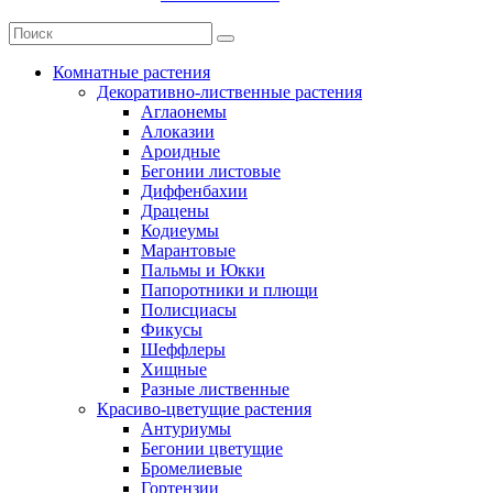
Комнатные растения
Декоративно-лиственные растения
Аглаонемы
Алоказии
Ароидные
Бегонии листовые
Диффенбахии
Драцены
Кодиеумы
Марантовые
Пальмы и Юкки
Папоротники и плющи
Полисциасы
Фикусы
Шеффлеры
Хищные
Разные лиственные
Красиво-цветущие растения
Антуриумы
Бегонии цветущие
Бромелиевые
Гортензии