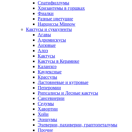
Спатифиллумы
Хризантемы в горшках
Фиалки
Разные цветущие
Нарциссы Minnow
Кактусы и суккуленты
Агавы
Адромискусы
Аизовые
Алоэ
Кактусы
Кактусы в Керамике
Каланхоэ
Каудексные
Крассулы
Ластовневые и кутровые
Пеперомии
Рипсалисы и Лесные кактусы
Сансевиерии
Седумы
Хавортии
Хойи
Эониумы
Эхеверии, пахиверии, граптопеталумы
Прочие