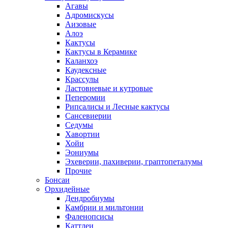
Агавы
Адромискусы
Аизовые
Алоэ
Кактусы
Кактусы в Керамике
Каланхоэ
Каудексные
Крассулы
Ластовневые и кутровые
Пеперомии
Рипсалисы и Лесные кактусы
Сансевиерии
Седумы
Хавортии
Хойи
Эониумы
Эхеверии, пахиверии, граптопеталумы
Прочие
Бонсаи
Орхидейные
Дендробиумы
Камбрии и мильтонии
Фаленопсисы
Каттлеи