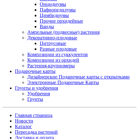
Онцидиумы
Пафиопедилумы
Цимбидиумы
Прочие орхидейные
Ванды
Ампельные (подвесные) растения
Декоративно-плодовые
Цитрусовые
Разные плодовые
Композиции из суккулентов
Композиции из орхидей
Растения-крупномеры
Подарочные карты
Дизайнерские Подарочные карты с открытками
Электронные Подарочные Карты
Грунты и удобрения
Удобрения
Грунты
Главная страница
Новости
Каталог
Пересадка растений
Доставка и оплата