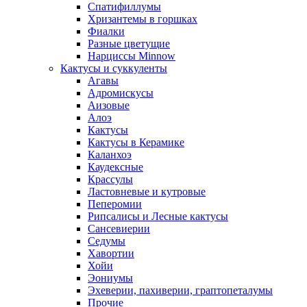
Спатифиллумы
Хризантемы в горшках
Фиалки
Разные цветущие
Нарциссы Minnow
Кактусы и суккуленты
Агавы
Адромискусы
Аизовые
Алоэ
Кактусы
Кактусы в Керамике
Каланхоэ
Каудексные
Крассулы
Ластовневые и кутровые
Пеперомии
Рипсалисы и Лесные кактусы
Сансевиерии
Седумы
Хавортии
Хойи
Эониумы
Эхеверии, пахиверии, граптопеталумы
Прочие