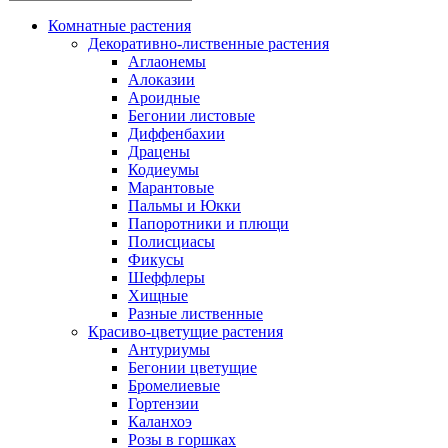
Комнатные растения
Декоративно-лиственные растения
Аглаонемы
Алоказии
Ароидные
Бегонии листовые
Диффенбахии
Драцены
Кодиеумы
Марантовые
Пальмы и Юкки
Папоротники и плющи
Полисциасы
Фикусы
Шеффлеры
Хищные
Разные лиственные
Красиво-цветущие растения
Антуриумы
Бегонии цветущие
Бромелиевые
Гортензии
Каланхоэ
Розы в горшках