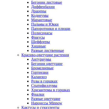
Бегонии листовые
Диффенбахии
Драцены
Кодиеумы
Марантовые
Пальмы и Юкки
Папоротники и плющи
Полисциасы
Фикусы
Шеффлеры
Хищные
Разные лиственные
Красиво-цветущие растения
Антуриумы
Бегонии цветущие
Бромелиевые
Гортензии
Каланхоэ
Розы в горшках
Спатифиллумы
Хризантемы в горшках
Фиалки
Разные цветущие
Нарциссы Minnow
Кактусы и суккуленты