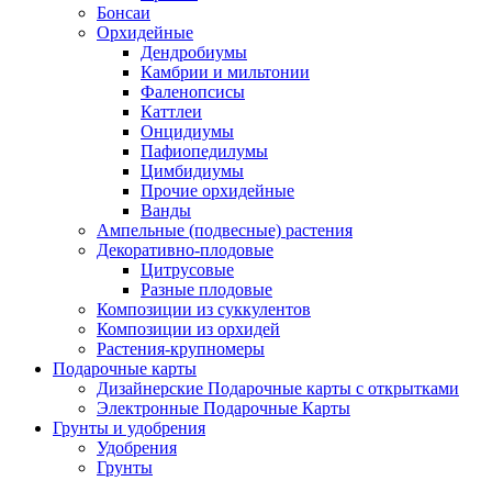
Бонсаи
Орхидейные
Дендробиумы
Камбрии и мильтонии
Фаленопсисы
Каттлеи
Онцидиумы
Пафиопедилумы
Цимбидиумы
Прочие орхидейные
Ванды
Ампельные (подвесные) растения
Декоративно-плодовые
Цитрусовые
Разные плодовые
Композиции из суккулентов
Композиции из орхидей
Растения-крупномеры
Подарочные карты
Дизайнерские Подарочные карты с открытками
Электронные Подарочные Карты
Грунты и удобрения
Удобрения
Грунты