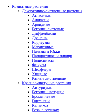
Комнатные растения
Декоративно-лиственные растения
Аглаонемы
Алоказии
Ароидные
Бегонии листовые
Диффенбахии
Драцены
Кодиеумы
Марантовые
Пальмы и Юкки
Папоротники и плющи
Полисциасы
Фикусы
Шеффлеры
Хищные
Разные лиственные
Красиво-цветущие растения
Антуриумы
Бегонии цветущие
Бромелиевые
Гортензии
Каланхоэ
Розы в горшках