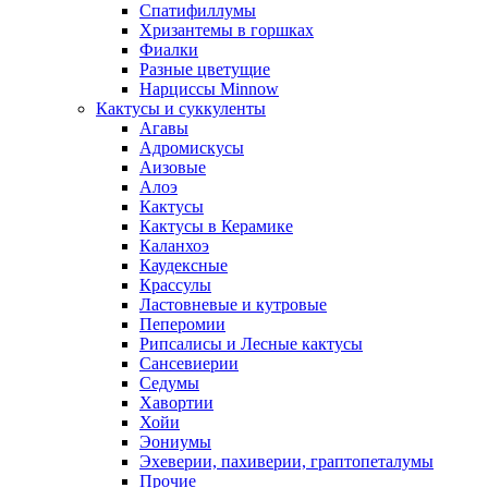
Спатифиллумы
Хризантемы в горшках
Фиалки
Разные цветущие
Нарциссы Minnow
Кактусы и суккуленты
Агавы
Адромискусы
Аизовые
Алоэ
Кактусы
Кактусы в Керамике
Каланхоэ
Каудексные
Крассулы
Ластовневые и кутровые
Пеперомии
Рипсалисы и Лесные кактусы
Сансевиерии
Седумы
Хавортии
Хойи
Эониумы
Эхеверии, пахиверии, граптопеталумы
Прочие