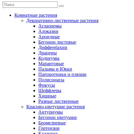
Комнатные растения
Декоративно-лиственные растения
Аглаонемы
Алоказии
Ароидные
Бегонии листовые
Диффенбахии
Драцены
Кодиеумы
Марантовые
Пальмы и Юкки
Папоротники и плющи
Полисциасы
Фикусы
Шеффлеры
Хищные
Разные лиственные
Красиво-цветущие растения
Антуриумы
Бегонии цветущие
Бромелиевые
Гортензии
Каланхоэ