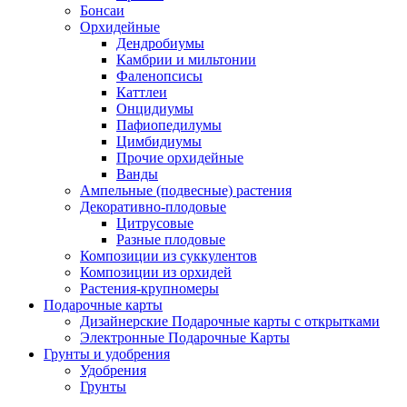
Бонсаи
Орхидейные
Дендробиумы
Камбрии и мильтонии
Фаленопсисы
Каттлеи
Онцидиумы
Пафиопедилумы
Цимбидиумы
Прочие орхидейные
Ванды
Ампельные (подвесные) растения
Декоративно-плодовые
Цитрусовые
Разные плодовые
Композиции из суккулентов
Композиции из орхидей
Растения-крупномеры
Подарочные карты
Дизайнерские Подарочные карты с открытками
Электронные Подарочные Карты
Грунты и удобрения
Удобрения
Грунты