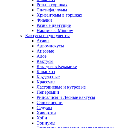
Розы в горшках
Спатифиллумы
Хризантемы в горшках
Фиалки
Разные цветущие
Нарциссы Minnow
Кактусы и суккуленты
Агавы
Адромискусы
Аизовые
Алоэ
Кактусы
Кактусы в Керамике
Каланхоэ
Каудексные
Крассулы
Ластовневые и кутровые
Пеперомии
Рипсалисы и Лесные кактусы
Сансевиерии
Седумы
Хавортии
Хойи
Эониумы