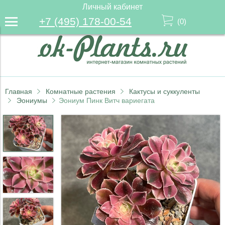
Личный кабинет
+7 (495) 178-00-54
(
0
)
Главная
Комнатные растения
Кактусы и суккуленты
Эониумы
Эониум Пинк Витч вариегата