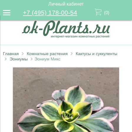
Личный кабинет
+7 (495) 178-00-54
(
0
)
Главная
Комнатные растения
Кактусы и суккуленты
Эониумы
Эониум Микс