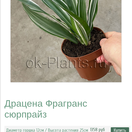
Драцена Фрагранс
сюрпрайз
1358 руб
Диаметр горшка 12см / Высота растения 25см
Купить