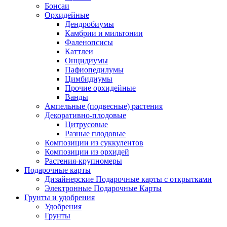
Бонсаи
Орхидейные
Дендробиумы
Камбрии и мильтонии
Фаленопсисы
Каттлеи
Онцидиумы
Пафиопедилумы
Цимбидиумы
Прочие орхидейные
Ванды
Ампельные (подвесные) растения
Декоративно-плодовые
Цитрусовые
Разные плодовые
Композиции из суккулентов
Композиции из орхидей
Растения-крупномеры
Подарочные карты
Дизайнерские Подарочные карты с открытками
Электронные Подарочные Карты
Грунты и удобрения
Удобрения
Грунты