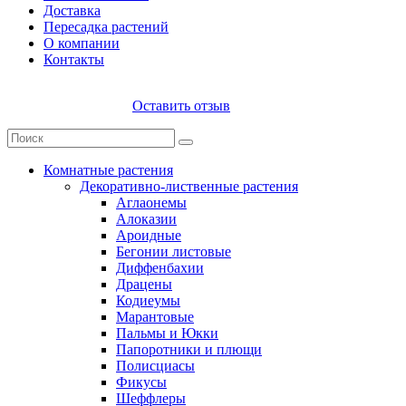
Доставка
Пересадка растений
О компании
Контакты
Оставить отзыв
Комнатные растения
Декоративно-лиственные растения
Аглаонемы
Алоказии
Ароидные
Бегонии листовые
Диффенбахии
Драцены
Кодиеумы
Марантовые
Пальмы и Юкки
Папоротники и плющи
Полисциасы
Фикусы
Шеффлеры