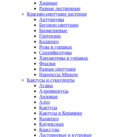
Хищные
Разные лиственные
Красиво-цветущие растения
Антуриумы
Бегонии цветущие
Бромелиевые
Гортензии
Каланхоэ
Розы в горшках
Спатифиллумы
Хризантемы в горшках
Фиалки
Разные цветущие
Нарциссы Minnow
Кактусы и суккуленты
Агавы
Адромискусы
Аизовые
Алоэ
Кактусы
Кактусы в Керамике
Каланхоэ
Каудексные
Крассулы
Ластовневые и кутровые