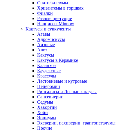
Спатифиллумы
Хризантемы в горшках
Фиалки
Разные цветущие
Нарциссы Minnow
Кактусы и суккуленты
Агавы
Адромискусы
Аизовые
Алоэ
Кактусы
Кактусы в Керамике
Каланхоэ
Каудексные
Крассулы
Ластовневые и кутровые
Пеперомии
Рипсалисы и Лесные кактусы
Сансевиерии
Седумы
Хавортии
Хойи
Эониумы
Эхеверии, пахиверии, граптопеталумы
Прочие