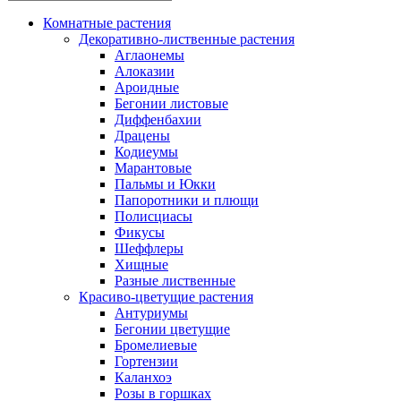
Комнатные растения
Декоративно-лиственные растения
Аглаонемы
Алоказии
Ароидные
Бегонии листовые
Диффенбахии
Драцены
Кодиеумы
Марантовые
Пальмы и Юкки
Папоротники и плющи
Полисциасы
Фикусы
Шеффлеры
Хищные
Разные лиственные
Красиво-цветущие растения
Антуриумы
Бегонии цветущие
Бромелиевые
Гортензии
Каланхоэ
Розы в горшках