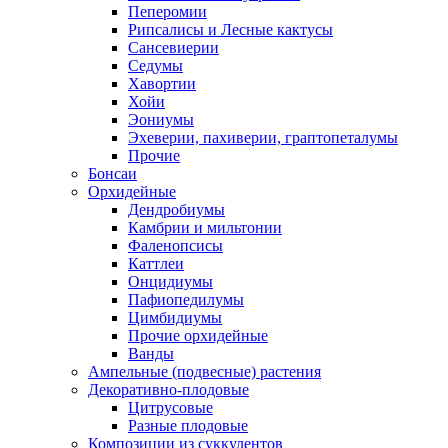
Пеперомии
Рипсалисы и Лесные кактусы
Сансевиерии
Седумы
Хавортии
Хойи
Эониумы
Эхеверии, пахиверии, граптопеталумы
Прочие
Бонсаи
Орхидейные
Дендробиумы
Камбрии и мильтонии
Фаленопсисы
Каттлеи
Онцидиумы
Пафиопедилумы
Цимбидиумы
Прочие орхидейные
Ванды
Ампельные (подвесные) растения
Декоративно-плодовые
Цитрусовые
Разные плодовые
Композиции из суккулентов