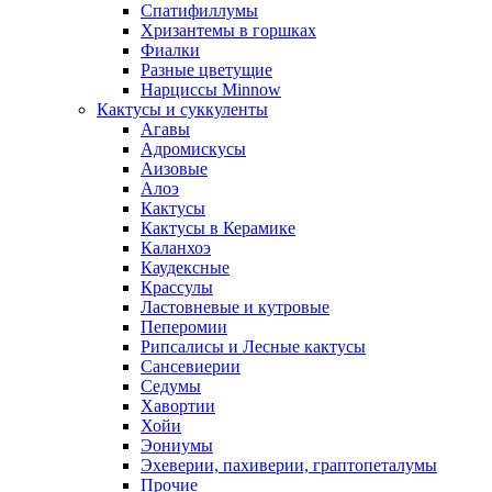
Спатифиллумы
Хризантемы в горшках
Фиалки
Разные цветущие
Нарциссы Minnow
Кактусы и суккуленты
Агавы
Адромискусы
Аизовые
Алоэ
Кактусы
Кактусы в Керамике
Каланхоэ
Каудексные
Крассулы
Ластовневые и кутровые
Пеперомии
Рипсалисы и Лесные кактусы
Сансевиерии
Седумы
Хавортии
Хойи
Эониумы
Эхеверии, пахиверии, граптопеталумы
Прочие