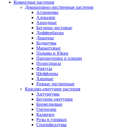
Комнатные растения
Декоративно-лиственные растения
Аглаонемы
Алоказии
Ароидные
Бегонии листовые
Диффенбахии
Драцены
Кодиеумы
Марантовые
Пальмы и Юкки
Папоротники и плющи
Полисциасы
Фикусы
Шеффлеры
Хищные
Разные лиственные
Красиво-цветущие растения
Антуриумы
Бегонии цветущие
Бромелиевые
Гортензии
Каланхоэ
Розы в горшках
Спатифиллумы