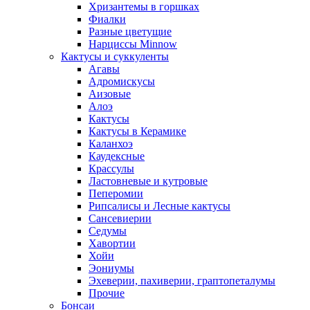
Хризантемы в горшках
Фиалки
Разные цветущие
Нарциссы Minnow
Кактусы и суккуленты
Агавы
Адромискусы
Аизовые
Алоэ
Кактусы
Кактусы в Керамике
Каланхоэ
Каудексные
Крассулы
Ластовневые и кутровые
Пеперомии
Рипсалисы и Лесные кактусы
Сансевиерии
Седумы
Хавортии
Хойи
Эониумы
Эхеверии, пахиверии, граптопеталумы
Прочие
Бонсаи