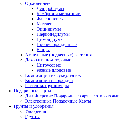
Орхидейные
Дендробиумы
Камбрии и мильтонии
Фаленопсисы
Каттлеи
Онцидиумы
Пафиопедилумы
Цимбидиумы
Прочие орхидейные
Ванды
Ампельные (подвесные) растения
Декоративно-плодовые
Цитрусовые
Разные плодовые
Композиции из суккулентов
Композиции из орхидей
Растения-крупномеры
Подарочные карты
Дизайнерские Подарочные карты с открытками
Электронные Подарочные Карты
Грунты и удобрения
Удобрения
Грунты