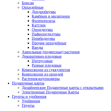
Бонсаи
Орхидейные
Дендробиумы
Камбрии и мильтонии
Фаленопсисы
Каттлеи
Онцидиумы
Пафиопедилумы
Цимбидиумы
Прочие орхидейные
Ванды
Ампельные (подвесные) растения
Декоративно-плодовые
Цитрусовые
Разные плодовые
Композиции из суккулентов
Композиции из орхидей
Растения-крупномеры
Подарочные карты
Дизайнерские Подарочные карты с открытками
Электронные Подарочные Карты
Грунты и удобрения
Удобрения
Грунты