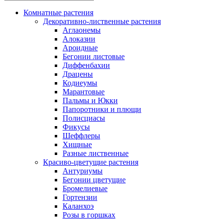
Комнатные растения
Декоративно-лиственные растения
Аглаонемы
Алоказии
Ароидные
Бегонии листовые
Диффенбахии
Драцены
Кодиеумы
Марантовые
Пальмы и Юкки
Папоротники и плющи
Полисциасы
Фикусы
Шеффлеры
Хищные
Разные лиственные
Красиво-цветущие растения
Антуриумы
Бегонии цветущие
Бромелиевые
Гортензии
Каланхоэ
Розы в горшках