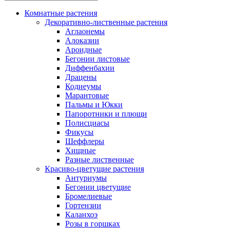
Комнатные растения
Декоративно-лиственные растения
Аглаонемы
Алоказии
Ароидные
Бегонии листовые
Диффенбахии
Драцены
Кодиеумы
Марантовые
Пальмы и Юкки
Папоротники и плющи
Полисциасы
Фикусы
Шеффлеры
Хищные
Разные лиственные
Красиво-цветущие растения
Антуриумы
Бегонии цветущие
Бромелиевые
Гортензии
Каланхоэ
Розы в горшках