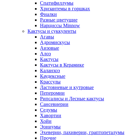
Спатифиллумы
Хризантемы в горшках
Фиалки
Разные цветущие
Нарциссы Minnow
Кактусы и суккуленты
Агавы
Адромискусы
Аизовые
Алоэ
Кактусы
Кактусы в Керамике
Каланхоэ
Каудексные
Крассулы
Ластовневые и кутровые
Пеперомии
Рипсалисы и Лесные кактусы
Сансевиерии
Седумы
Хавортии
Хойи
Эониумы
Эхеверии, пахиверии, граптопеталумы
Прочие