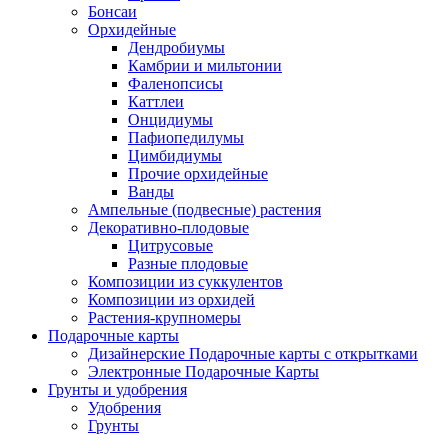
Бонсаи
Орхидейные
Дендробиумы
Камбрии и мильтонии
Фаленопсисы
Каттлеи
Онцидиумы
Пафиопедилумы
Цимбидиумы
Прочие орхидейные
Ванды
Ампельные (подвесные) растения
Декоративно-плодовые
Цитрусовые
Разные плодовые
Композиции из суккулентов
Композиции из орхидей
Растения-крупномеры
Подарочные карты
Дизайнерские Подарочные карты с открытками
Электронные Подарочные Карты
Грунты и удобрения
Удобрения
Грунты