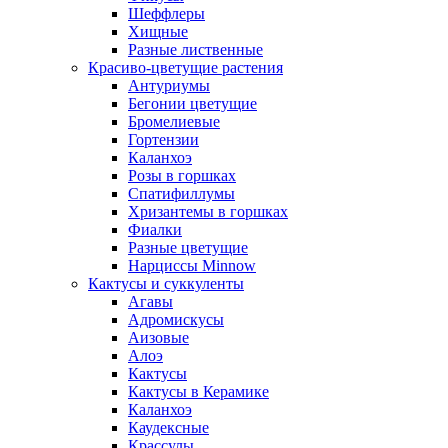
Шеффлеры
Хищные
Разные лиственные
Красиво-цветущие растения
Антуриумы
Бегонии цветущие
Бромелиевые
Гортензии
Каланхоэ
Розы в горшках
Спатифиллумы
Хризантемы в горшках
Фиалки
Разные цветущие
Нарциссы Minnow
Кактусы и суккуленты
Агавы
Адромискусы
Аизовые
Алоэ
Кактусы
Кактусы в Керамике
Каланхоэ
Каудексные
Крассулы