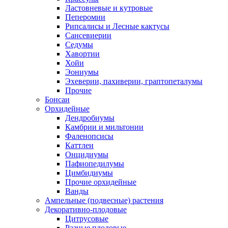
Ластовневые и кутровые
Пеперомии
Рипсалисы и Лесные кактусы
Сансевиерии
Седумы
Хавортии
Хойи
Эониумы
Эхеверии, пахиверии, граптопеталумы
Прочие
Бонсаи
Орхидейные
Дендробиумы
Камбрии и мильтонии
Фаленопсисы
Каттлеи
Онцидиумы
Пафиопедилумы
Цимбидиумы
Прочие орхидейные
Ванды
Ампельные (подвесные) растения
Декоративно-плодовые
Цитрусовые
Разные плодовые