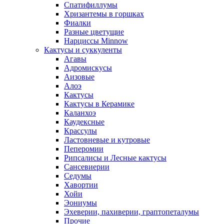
Спатифиллумы
Хризантемы в горшках
Фиалки
Разные цветущие
Нарциссы Minnow
Кактусы и суккуленты
Агавы
Адромискусы
Аизовые
Алоэ
Кактусы
Кактусы в Керамике
Каланхоэ
Каудексные
Крассулы
Ластовневые и кутровые
Пеперомии
Рипсалисы и Лесные кактусы
Сансевиерии
Седумы
Хавортии
Хойи
Эониумы
Эхеверии, пахиверии, граптопеталумы
Прочие