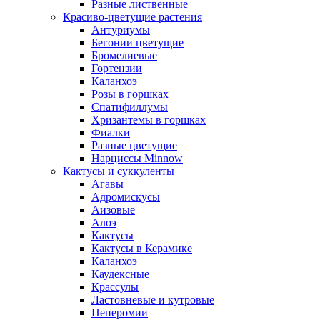
Разные лиственные
Красиво-цветущие растения
Антуриумы
Бегонии цветущие
Бромелиевые
Гортензии
Каланхоэ
Розы в горшках
Спатифиллумы
Хризантемы в горшках
Фиалки
Разные цветущие
Нарциссы Minnow
Кактусы и суккуленты
Агавы
Адромискусы
Аизовые
Алоэ
Кактусы
Кактусы в Керамике
Каланхоэ
Каудексные
Крассулы
Ластовневые и кутровые
Пеперомии