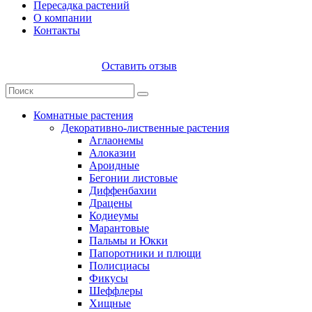
Пересадка растений
О компании
Контакты
Оставить отзыв
Комнатные растения
Декоративно-лиственные растения
Аглаонемы
Алоказии
Ароидные
Бегонии листовые
Диффенбахии
Драцены
Кодиеумы
Марантовые
Пальмы и Юкки
Папоротники и плющи
Полисциасы
Фикусы
Шеффлеры
Хищные