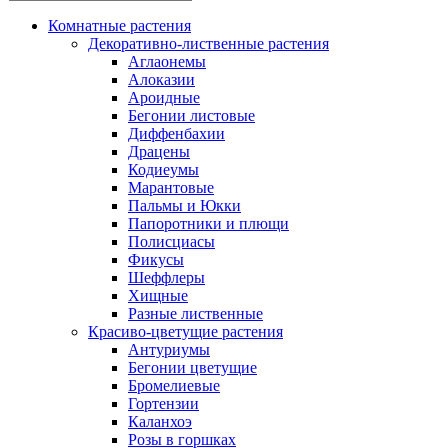
Комнатные растения
Декоративно-лиственные растения
Аглаонемы
Алоказии
Ароидные
Бегонии листовые
Диффенбахии
Драцены
Кодиеумы
Марантовые
Пальмы и Юкки
Папоротники и плющи
Полисциасы
Фикусы
Шеффлеры
Хищные
Разные лиственные
Красиво-цветущие растения
Антуриумы
Бегонии цветущие
Бромелиевые
Гортензии
Каланхоэ
Розы в горшках