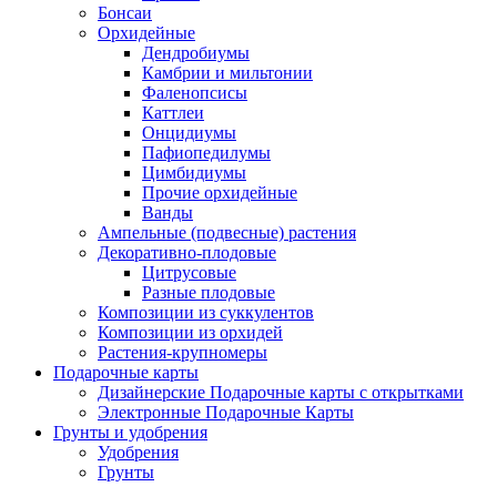
Бонсаи
Орхидейные
Дендробиумы
Камбрии и мильтонии
Фаленопсисы
Каттлеи
Онцидиумы
Пафиопедилумы
Цимбидиумы
Прочие орхидейные
Ванды
Ампельные (подвесные) растения
Декоративно-плодовые
Цитрусовые
Разные плодовые
Композиции из суккулентов
Композиции из орхидей
Растения-крупномеры
Подарочные карты
Дизайнерские Подарочные карты с открытками
Электронные Подарочные Карты
Грунты и удобрения
Удобрения
Грунты