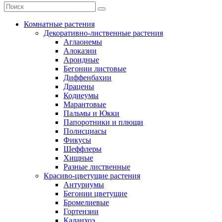
Комнатные растения
Декоративно-лиственные растения
Аглаонемы
Алоказии
Ароидные
Бегонии листовые
Диффенбахии
Драцены
Кодиеумы
Марантовые
Пальмы и Юкки
Папоротники и плющи
Полисциасы
Фикусы
Шеффлеры
Хищные
Разные лиственные
Красиво-цветущие растения
Антуриумы
Бегонии цветущие
Бромелиевые
Гортензии
Каланхоэ