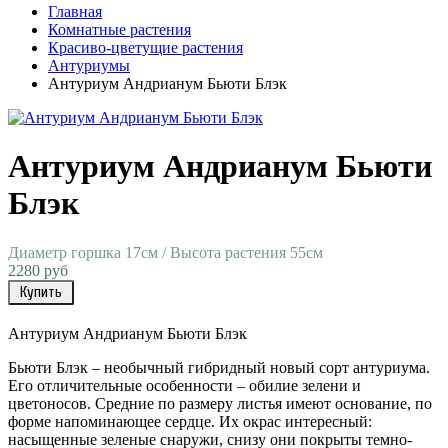
Главная
Комнатные растения
Красиво-цветущие растения
Антуриумы
Антуриум Андрианум Бьюти Блэк
Антуриум Андрианум Бьюти
Блэк
Диаметр горшка 17см / Высота растения 55см
2280 руб
Купить
Антуриум
Андрианум
Бьюти
Блэк
Бьюти
Блэк
–
необычный
гибридный
новый
сорт
антуриума
.
Его
отличительные
особенности
–
обилие
зелени
и
цветоносов
.
Средние
по
размеру
листья
имеют
основание
,
по
форме
напоминающее
сердце
.
Их
окрас
интересный
:
насыщенные
зеленые
снаружи
,
снизу
они
покрыты
темно
-