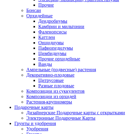
Прочие
Бонсаи
Орхидейные
Дендробиумы
Камбрии и мильтонии
Фаленопсисы
Каттлеи
Онцидиумы
Пафиопедилумы
Цимбидиумы
Прочие орхидейные
Ванды
Ампельные (подвесные) растения
Декоративно-плодовые
Цитрусовые
Разные плодовые
Композиции из суккулентов
Композиции из орхидей
Растения-крупномеры
Подарочные карты
Дизайнерские Подарочные карты с открытками
Электронные Подарочные Карты
Грунты и удобрения
Удобрения