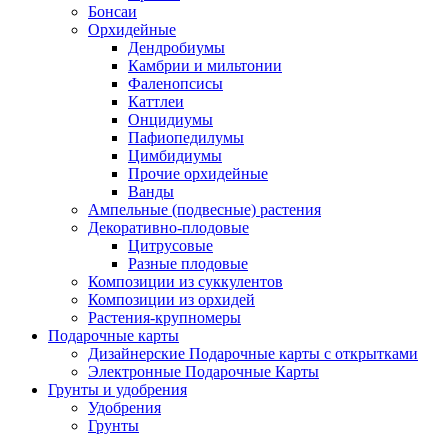
Бонсаи
Орхидейные
Дендробиумы
Камбрии и мильтонии
Фаленопсисы
Каттлеи
Онцидиумы
Пафиопедилумы
Цимбидиумы
Прочие орхидейные
Ванды
Ампельные (подвесные) растения
Декоративно-плодовые
Цитрусовые
Разные плодовые
Композиции из суккулентов
Композиции из орхидей
Растения-крупномеры
Подарочные карты
Дизайнерские Подарочные карты с открытками
Электронные Подарочные Карты
Грунты и удобрения
Удобрения
Грунты