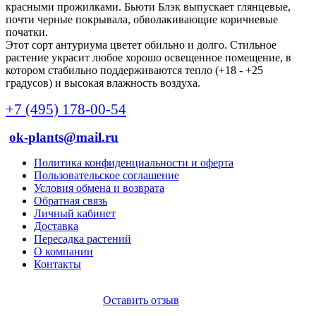
красными
прожилками
.
Бьюти
Блэк
выпускает
глянцевые
,
почти
черные
покрывала
,
обволакивающие
коричневые
початки
.
Этот
сорт
антуриума
цветет
обильно
и
долго
.
Стильное
растение
украсит
любое
хорошо
освещенное
помещение
,
в
котором
стабильно
поддерживаются
тепло
(+
18 -
+
25
градусов
)
и
высокая
влажность
воздуха
.
+7 (495) 178-00-54
ok-plants@mail.ru
Политика конфиденциальности и оферта
Пользовательское соглашение
Условия обмена и возврата
Обратная связь
Личный кабинет
Доставка
Пересадка растений
О компании
Контакты
Оставить отзыв