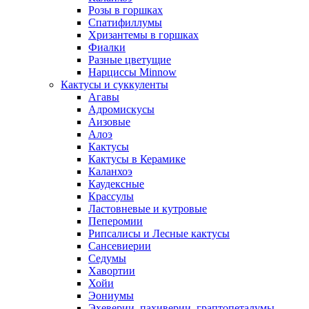
Розы в горшках
Спатифиллумы
Хризантемы в горшках
Фиалки
Разные цветущие
Нарциссы Minnow
Кактусы и суккуленты
Агавы
Адромискусы
Аизовые
Алоэ
Кактусы
Кактусы в Керамике
Каланхоэ
Каудексные
Крассулы
Ластовневые и кутровые
Пеперомии
Рипсалисы и Лесные кактусы
Сансевиерии
Седумы
Хавортии
Хойи
Эониумы
Эхеверии, пахиверии, граптопеталумы