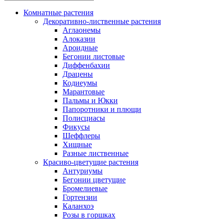
Комнатные растения
Декоративно-лиственные растения
Аглаонемы
Алоказии
Ароидные
Бегонии листовые
Диффенбахии
Драцены
Кодиеумы
Марантовые
Пальмы и Юкки
Папоротники и плющи
Полисциасы
Фикусы
Шеффлеры
Хищные
Разные лиственные
Красиво-цветущие растения
Антуриумы
Бегонии цветущие
Бромелиевые
Гортензии
Каланхоэ
Розы в горшках