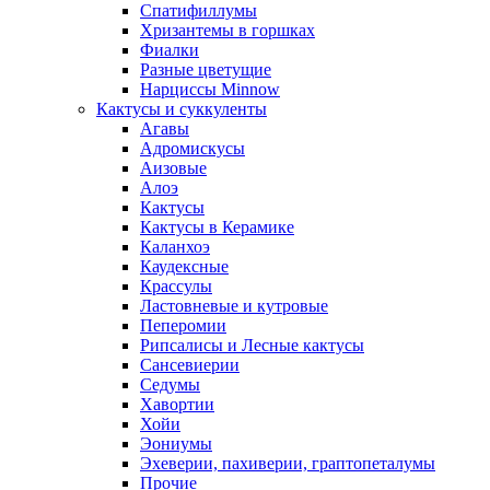
Спатифиллумы
Хризантемы в горшках
Фиалки
Разные цветущие
Нарциссы Minnow
Кактусы и суккуленты
Агавы
Адромискусы
Аизовые
Алоэ
Кактусы
Кактусы в Керамике
Каланхоэ
Каудексные
Крассулы
Ластовневые и кутровые
Пеперомии
Рипсалисы и Лесные кактусы
Сансевиерии
Седумы
Хавортии
Хойи
Эониумы
Эхеверии, пахиверии, граптопеталумы
Прочие