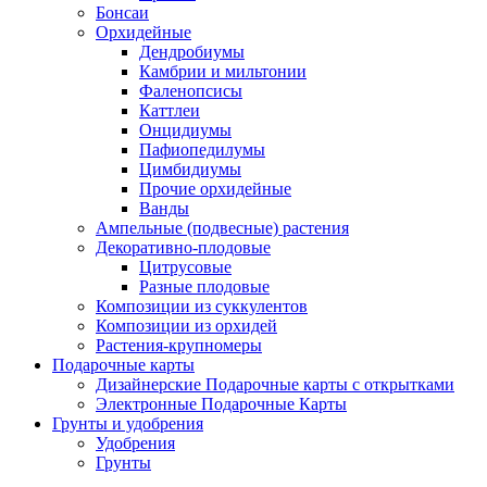
Бонсаи
Орхидейные
Дендробиумы
Камбрии и мильтонии
Фаленопсисы
Каттлеи
Онцидиумы
Пафиопедилумы
Цимбидиумы
Прочие орхидейные
Ванды
Ампельные (подвесные) растения
Декоративно-плодовые
Цитрусовые
Разные плодовые
Композиции из суккулентов
Композиции из орхидей
Растения-крупномеры
Подарочные карты
Дизайнерские Подарочные карты с открытками
Электронные Подарочные Карты
Грунты и удобрения
Удобрения
Грунты