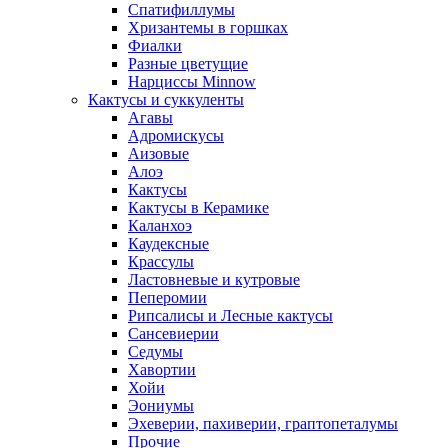
Спатифиллумы
Хризантемы в горшках
Фиалки
Разные цветущие
Нарциссы Minnow
Кактусы и суккуленты
Агавы
Адромискусы
Аизовые
Алоэ
Кактусы
Кактусы в Керамике
Каланхоэ
Каудексные
Крассулы
Ластовневые и кутровые
Пеперомии
Рипсалисы и Лесные кактусы
Сансевиерии
Седумы
Хавортии
Хойи
Эониумы
Эхеверии, пахиверии, граптопеталумы
Прочие