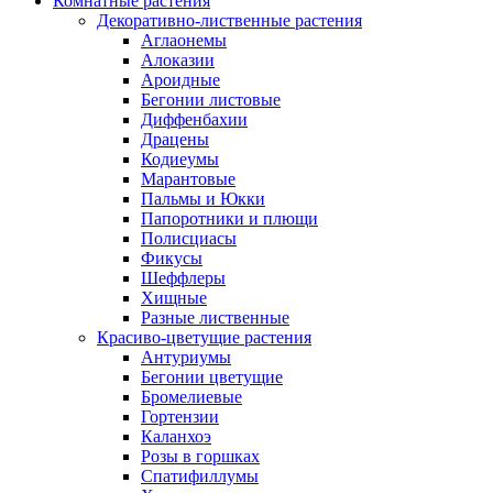
Комнатные растения
Декоративно-лиственные растения
Аглаонемы
Алоказии
Ароидные
Бегонии листовые
Диффенбахии
Драцены
Кодиеумы
Марантовые
Пальмы и Юкки
Папоротники и плющи
Полисциасы
Фикусы
Шеффлеры
Хищные
Разные лиственные
Красиво-цветущие растения
Антуриумы
Бегонии цветущие
Бромелиевые
Гортензии
Каланхоэ
Розы в горшках
Спатифиллумы