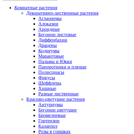
Комнатные растения
Декоративно-лиственные растения
Аглаонемы
Алоказии
Ароидные
Бегонии листовые
Диффенбахии
Драцены
Кодиеумы
Марантовые
Пальмы и Юкки
Папоротники и плющи
Полисциасы
Фикусы
Шеффлеры
Хищные
Разные лиственные
Красиво-цветущие растения
Антуриумы
Бегонии цветущие
Бромелиевые
Гортензии
Каланхоэ
Розы в горшках