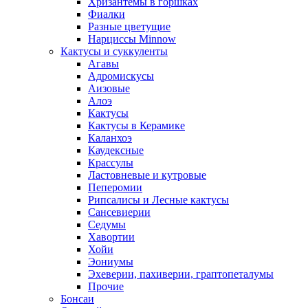
Хризантемы в горшках
Фиалки
Разные цветущие
Нарциссы Minnow
Кактусы и суккуленты
Агавы
Адромискусы
Аизовые
Алоэ
Кактусы
Кактусы в Керамике
Каланхоэ
Каудексные
Крассулы
Ластовневые и кутровые
Пеперомии
Рипсалисы и Лесные кактусы
Сансевиерии
Седумы
Хавортии
Хойи
Эониумы
Эхеверии, пахиверии, граптопеталумы
Прочие
Бонсаи