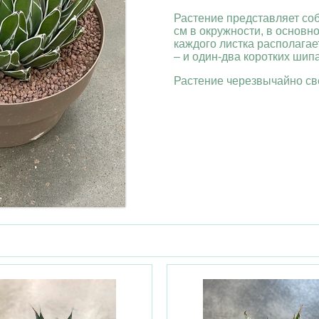
Растение представляет соб
см в окружности, в основн
каждого листка располагает
– и один-два коротких шипа
Растение черезвычайно св