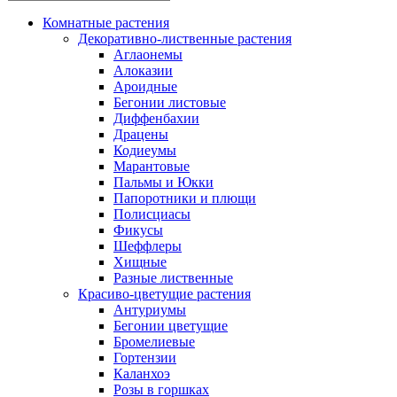
Комнатные растения
Декоративно-лиственные растения
Аглаонемы
Алоказии
Ароидные
Бегонии листовые
Диффенбахии
Драцены
Кодиеумы
Марантовые
Пальмы и Юкки
Папоротники и плющи
Полисциасы
Фикусы
Шеффлеры
Хищные
Разные лиственные
Красиво-цветущие растения
Антуриумы
Бегонии цветущие
Бромелиевые
Гортензии
Каланхоэ
Розы в горшках