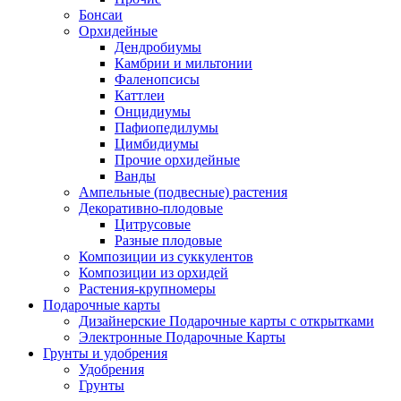
Бонсаи
Орхидейные
Дендробиумы
Камбрии и мильтонии
Фаленопсисы
Каттлеи
Онцидиумы
Пафиопедилумы
Цимбидиумы
Прочие орхидейные
Ванды
Ампельные (подвесные) растения
Декоративно-плодовые
Цитрусовые
Разные плодовые
Композиции из суккулентов
Композиции из орхидей
Растения-крупномеры
Подарочные карты
Дизайнерские Подарочные карты с открытками
Электронные Подарочные Карты
Грунты и удобрения
Удобрения
Грунты