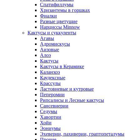
Спатифиллумы
Хризантемы в горшках
Фиалки
Разные цветущие
Нарциссы Minnow
Кактусы и суккуленты
Агавы
Адромискусы
Аизовые
Алоэ
Кактусы
Кактусы в Керамике
Каланхоэ
Каудексные
Крассулы
Ластовневые и кутровые
Пеперомии
Рипсалисы и Лесные кактусы
Сансевиерии
Седумы
Хавортии
Хойи
Эониумы
Эхеверии, пахиверии, граптопеталумы
Прочие