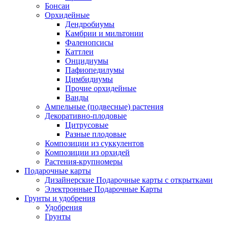
Бонсаи
Орхидейные
Дендробиумы
Камбрии и мильтонии
Фаленопсисы
Каттлеи
Онцидиумы
Пафиопедилумы
Цимбидиумы
Прочие орхидейные
Ванды
Ампельные (подвесные) растения
Декоративно-плодовые
Цитрусовые
Разные плодовые
Композиции из суккулентов
Композиции из орхидей
Растения-крупномеры
Подарочные карты
Дизайнерские Подарочные карты с открытками
Электронные Подарочные Карты
Грунты и удобрения
Удобрения
Грунты