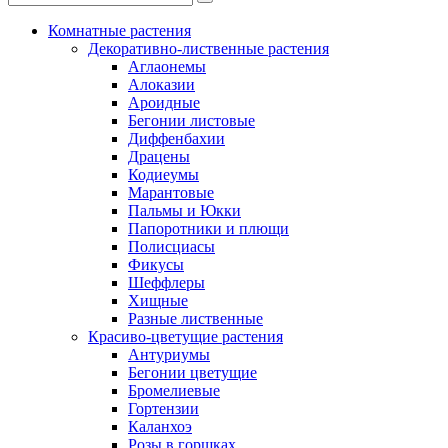
Комнатные растения
Декоративно-лиственные растения
Аглаонемы
Алоказии
Ароидные
Бегонии листовые
Диффенбахии
Драцены
Кодиеумы
Марантовые
Пальмы и Юкки
Папоротники и плющи
Полисциасы
Фикусы
Шеффлеры
Хищные
Разные лиственные
Красиво-цветущие растения
Антуриумы
Бегонии цветущие
Бромелиевые
Гортензии
Каланхоэ
Розы в горшках