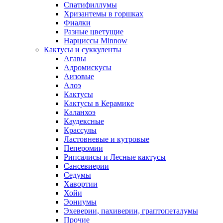
Спатифиллумы
Хризантемы в горшках
Фиалки
Разные цветущие
Нарциссы Minnow
Кактусы и суккуленты
Агавы
Адромискусы
Аизовые
Алоэ
Кактусы
Кактусы в Керамике
Каланхоэ
Каудексные
Крассулы
Ластовневые и кутровые
Пеперомии
Рипсалисы и Лесные кактусы
Сансевиерии
Седумы
Хавортии
Хойи
Эониумы
Эхеверии, пахиверии, граптопеталумы
Прочие