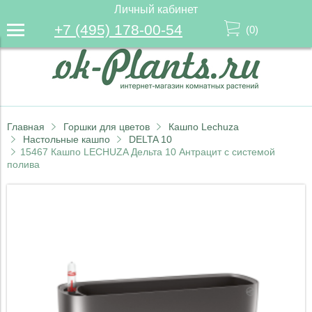
Личный кабинет
+7 (495) 178-00-54
(
0
)
Главная
Горшки для цветов
Кашпо Lechuza
Настольные кашпо
DELTA 10
15467 Кашпо LECHUZA Дельта 10 Антрацит с системой
полива