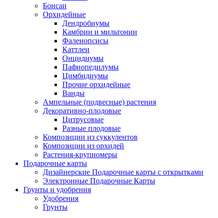
Бонсаи
Орхидейные
Дендробиумы
Камбрии и мильтонии
Фаленопсисы
Каттлеи
Онцидиумы
Пафиопедилумы
Цимбидиумы
Прочие орхидейные
Ванды
Ампельные (подвесные) растения
Декоративно-плодовые
Цитрусовые
Разные плодовые
Композиции из суккулентов
Композиции из орхидей
Растения-крупномеры
Подарочные карты
Дизайнерские Подарочные карты с открытками
Электронные Подарочные Карты
Грунты и удобрения
Удобрения
Грунты