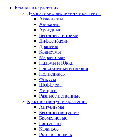
Комнатные растения
Декоративно-лиственные растения
Аглаонемы
Алоказии
Ароидные
Бегонии листовые
Диффенбахии
Драцены
Кодиеумы
Марантовые
Пальмы и Юкки
Папоротники и плющи
Полисциасы
Фикусы
Шеффлеры
Хищные
Разные лиственные
Красиво-цветущие растения
Антуриумы
Бегонии цветущие
Бромелиевые
Гортензии
Каланхоэ
Розы в горшках