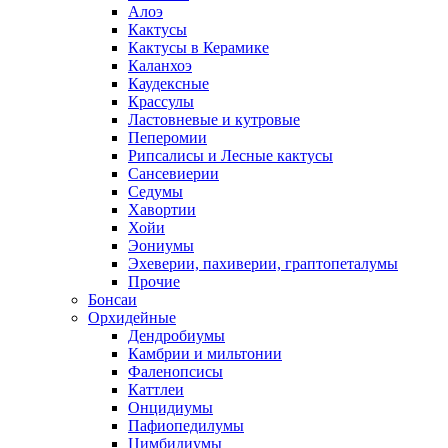
Алоэ
Кактусы
Кактусы в Керамике
Каланхоэ
Каудексные
Крассулы
Ластовневые и кутровые
Пеперомии
Рипсалисы и Лесные кактусы
Сансевиерии
Седумы
Хавортии
Хойи
Эониумы
Эхеверии, пахиверии, граптопеталумы
Прочие
Бонсаи
Орхидейные
Дендробиумы
Камбрии и мильтонии
Фаленопсисы
Каттлеи
Онцидиумы
Пафиопедилумы
Цимбидиумы