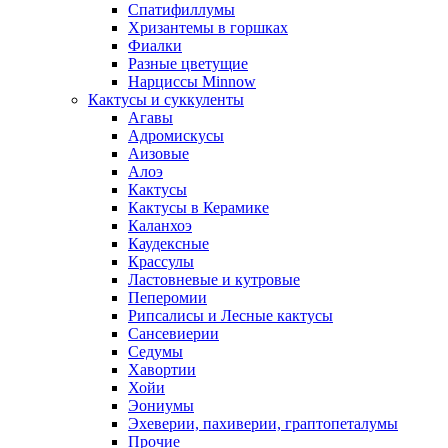
Спатифиллумы
Хризантемы в горшках
Фиалки
Разные цветущие
Нарциссы Minnow
Кактусы и суккуленты
Агавы
Адромискусы
Аизовые
Алоэ
Кактусы
Кактусы в Керамике
Каланхоэ
Каудексные
Крассулы
Ластовневые и кутровые
Пеперомии
Рипсалисы и Лесные кактусы
Сансевиерии
Седумы
Хавортии
Хойи
Эониумы
Эхеверии, пахиверии, граптопеталумы
Прочие