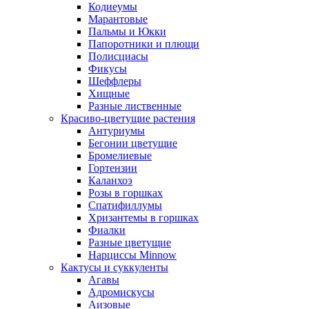
Кодиеумы
Марантовые
Пальмы и Юкки
Папоротники и плющи
Полисциасы
Фикусы
Шеффлеры
Хищные
Разные лиственные
Красиво-цветущие растения
Антуриумы
Бегонии цветущие
Бромелиевые
Гортензии
Каланхоэ
Розы в горшках
Спатифиллумы
Хризантемы в горшках
Фиалки
Разные цветущие
Нарциссы Minnow
Кактусы и суккуленты
Агавы
Адромискусы
Аизовые