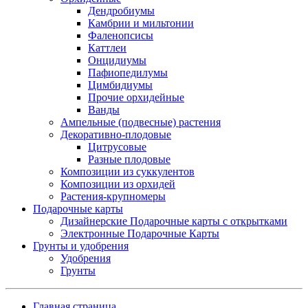
Дендробиумы
Камбрии и мильтонии
Фаленопсисы
Каттлеи
Онцидиумы
Пафиопедилумы
Цимбидиумы
Прочие орхидейные
Ванды
Ампельные (подвесные) растения
Декоративно-плодовые
Цитрусовые
Разные плодовые
Композиции из суккулентов
Композиции из орхидей
Растения-крупномеры
Подарочные карты
Дизайнерские Подарочные карты с открытками
Электронные Подарочные Карты
Грунты и удобрения
Удобрения
Грунты
Главная страница