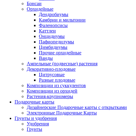
Бонсаи
Орхидейные
Дендробиумы
Камбрии и мильтонии
Фаленопсисы
Каттлеи
Онцидиумы
Пафиопедилумы
Цимбидиумы
Прочие орхидейные
Ванды
Ампельные (подвесные) растения
Декоративно-плодовые
Цитрусовые
Разные плодовые
Композиции из суккулентов
Композиции из орхидей
Растения-крупномеры
Подарочные карты
Дизайнерские Подарочные карты с открытками
Электронные Подарочные Карты
Грунты и удобрения
Удобрения
Грунты