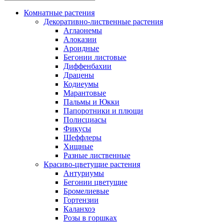
Комнатные растения
Декоративно-лиственные растения
Аглаонемы
Алоказии
Ароидные
Бегонии листовые
Диффенбахии
Драцены
Кодиеумы
Марантовые
Пальмы и Юкки
Папоротники и плющи
Полисциасы
Фикусы
Шеффлеры
Хищные
Разные лиственные
Красиво-цветущие растения
Антуриумы
Бегонии цветущие
Бромелиевые
Гортензии
Каланхоэ
Розы в горшках