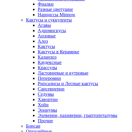
Фиалки
Разные цветущие
Нарциссы Minnow
Кактусы и суккуленты
Агавы
Адромискусы
Аизовые
Алоэ
Кактусы
Кактусы в Керамике
Каланхоэ
Каудексные
Крассулы
Ластовневые и кутровые
Пеперомии
Рипсалисы и Лесные кактусы
Сансевиерии
Седумы
Хавортии
Хойи
Эониумы
Эхеверии, пахиверии, граптопеталумы
Прочие
Бонсаи
Орхидейные