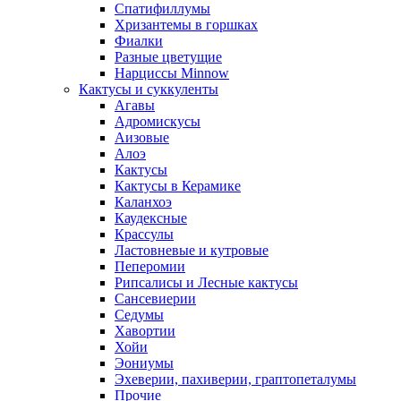
Спатифиллумы
Хризантемы в горшках
Фиалки
Разные цветущие
Нарциссы Minnow
Кактусы и суккуленты
Агавы
Адромискусы
Аизовые
Алоэ
Кактусы
Кактусы в Керамике
Каланхоэ
Каудексные
Крассулы
Ластовневые и кутровые
Пеперомии
Рипсалисы и Лесные кактусы
Сансевиерии
Седумы
Хавортии
Хойи
Эониумы
Эхеверии, пахиверии, граптопеталумы
Прочие