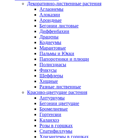
Декоративно-лиственные растения
Аглаонемы
Алоказии
Ароидные
Бегонии листовые
Диффенбахии
Драцены
Кодиеумы
Марантовые
Пальмы и Юкки
Папоротники и плющи
Полисциасы
Фикусы
Шеффлеры
Хищные
Разные лиственные
Красиво-цветущие растения
Антуриумы
Бегонии цветущие
Бромелиевые
Гортензии
Каланхоэ
Розы в горшках
Спатифиллумы
Хризантемы в горшках