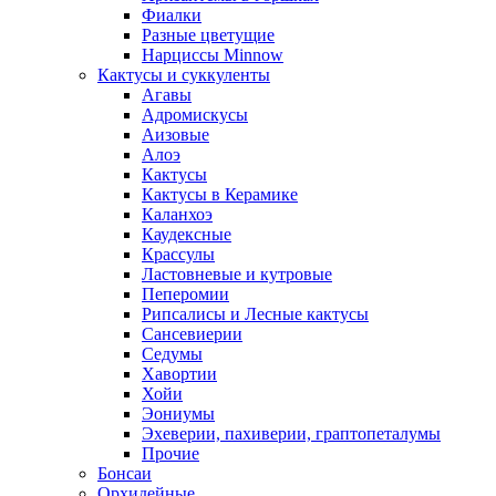
Фиалки
Разные цветущие
Нарциссы Minnow
Кактусы и суккуленты
Агавы
Адромискусы
Аизовые
Алоэ
Кактусы
Кактусы в Керамике
Каланхоэ
Каудексные
Крассулы
Ластовневые и кутровые
Пеперомии
Рипсалисы и Лесные кактусы
Сансевиерии
Седумы
Хавортии
Хойи
Эониумы
Эхеверии, пахиверии, граптопеталумы
Прочие
Бонсаи
Орхидейные