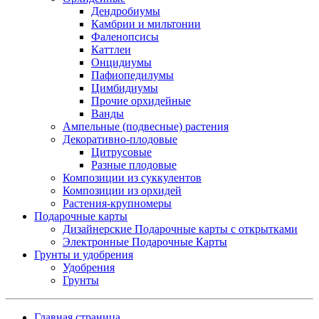
Дендробиумы
Камбрии и мильтонии
Фаленопсисы
Каттлеи
Онцидиумы
Пафиопедилумы
Цимбидиумы
Прочие орхидейные
Ванды
Ампельные (подвесные) растения
Декоративно-плодовые
Цитрусовые
Разные плодовые
Композиции из суккулентов
Композиции из орхидей
Растения-крупномеры
Подарочные карты
Дизайнерские Подарочные карты с открытками
Электронные Подарочные Карты
Грунты и удобрения
Удобрения
Грунты
Главная страница