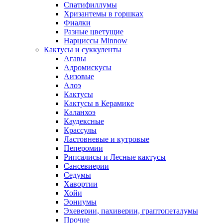
Спатифиллумы
Хризантемы в горшках
Фиалки
Разные цветущие
Нарциссы Minnow
Кактусы и суккуленты
Агавы
Адромискусы
Аизовые
Алоэ
Кактусы
Кактусы в Керамике
Каланхоэ
Каудексные
Крассулы
Ластовневые и кутровые
Пеперомии
Рипсалисы и Лесные кактусы
Сансевиерии
Седумы
Хавортии
Хойи
Эониумы
Эхеверии, пахиверии, граптопеталумы
Прочие