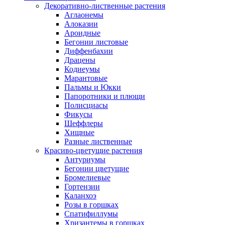
Декоративно-лиственные растения
Аглаонемы
Алоказии
Ароидные
Бегонии листовые
Диффенбахии
Драцены
Кодиеумы
Марантовые
Пальмы и Юкки
Папоротники и плющи
Полисциасы
Фикусы
Шеффлеры
Хищные
Разные лиственные
Красиво-цветущие растения
Антуриумы
Бегонии цветущие
Бромелиевые
Гортензии
Каланхоэ
Розы в горшках
Спатифиллумы
Хризантемы в горшках