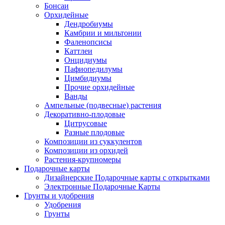
Бонсаи
Орхидейные
Дендробиумы
Камбрии и мильтонии
Фаленопсисы
Каттлеи
Онцидиумы
Пафиопедилумы
Цимбидиумы
Прочие орхидейные
Ванды
Ампельные (подвесные) растения
Декоративно-плодовые
Цитрусовые
Разные плодовые
Композиции из суккулентов
Композиции из орхидей
Растения-крупномеры
Подарочные карты
Дизайнерские Подарочные карты с открытками
Электронные Подарочные Карты
Грунты и удобрения
Удобрения
Грунты