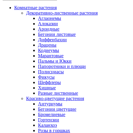
Комнатные растения
Декоративно-лиственные растения
Аглаонемы
Алоказии
Ароидные
Бегонии листовые
Диффенбахии
Драцены
Кодиеумы
Марантовые
Пальмы и Юкки
Папоротники и плющи
Полисциасы
Фикусы
Шеффлеры
Хищные
Разные лиственные
Красиво-цветущие растения
Антуриумы
Бегонии цветущие
Бромелиевые
Гортензии
Каланхоэ
Розы в горшках