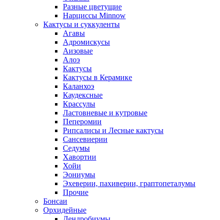
Разные цветущие
Нарциссы Minnow
Кактусы и суккуленты
Агавы
Адромискусы
Аизовые
Алоэ
Кактусы
Кактусы в Керамике
Каланхоэ
Каудексные
Крассулы
Ластовневые и кутровые
Пеперомии
Рипсалисы и Лесные кактусы
Сансевиерии
Седумы
Хавортии
Хойи
Эониумы
Эхеверии, пахиверии, граптопеталумы
Прочие
Бонсаи
Орхидейные
Дендробиумы