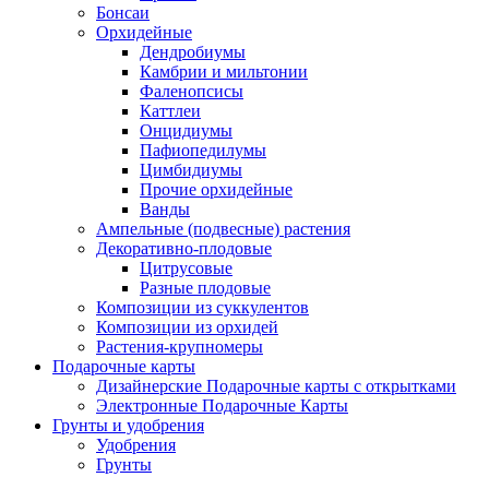
Бонсаи
Орхидейные
Дендробиумы
Камбрии и мильтонии
Фаленопсисы
Каттлеи
Онцидиумы
Пафиопедилумы
Цимбидиумы
Прочие орхидейные
Ванды
Ампельные (подвесные) растения
Декоративно-плодовые
Цитрусовые
Разные плодовые
Композиции из суккулентов
Композиции из орхидей
Растения-крупномеры
Подарочные карты
Дизайнерские Подарочные карты с открытками
Электронные Подарочные Карты
Грунты и удобрения
Удобрения
Грунты