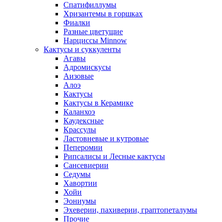
Спатифиллумы
Хризантемы в горшках
Фиалки
Разные цветущие
Нарциссы Minnow
Кактусы и суккуленты
Агавы
Адромискусы
Аизовые
Алоэ
Кактусы
Кактусы в Керамике
Каланхоэ
Каудексные
Крассулы
Ластовневые и кутровые
Пеперомии
Рипсалисы и Лесные кактусы
Сансевиерии
Седумы
Хавортии
Хойи
Эониумы
Эхеверии, пахиверии, граптопеталумы
Прочие