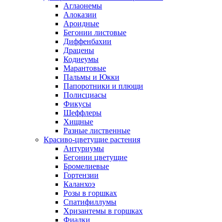
Аглаонемы
Алоказии
Ароидные
Бегонии листовые
Диффенбахии
Драцены
Кодиеумы
Марантовые
Пальмы и Юкки
Папоротники и плющи
Полисциасы
Фикусы
Шеффлеры
Хищные
Разные лиственные
Красиво-цветущие растения
Антуриумы
Бегонии цветущие
Бромелиевые
Гортензии
Каланхоэ
Розы в горшках
Спатифиллумы
Хризантемы в горшках
Фиалки