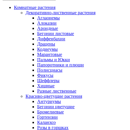
Комнатные растения
Декоративно-лиственные растения
Аглаонемы
Алоказии
Ароидные
Бегонии листовые
Диффенбахии
Драцены
Кодиеумы
Марантовые
Пальмы и Юкки
Папоротники и плющи
Полисциасы
Фикусы
Шеффлеры
Хищные
Разные лиственные
Красиво-цветущие растения
Антуриумы
Бегонии цветущие
Бромелиевые
Гортензии
Каланхоэ
Розы в горшках