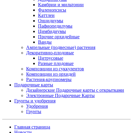
Камбрии и мильтонии
Фаленопсисы
Каттлеи
Онцидиумы
Пафиопедилумы
Цимбидиумы
Прочие орхидейные
Ванды
Ампельные (подвесные) растения
Декоративно-плодовые
Цитрусовые
Разные плодовые
Композиции из суккулентов
Композиции из орхидей
Растения-крупномеры
Подарочные карты
Дизайнерские Подарочные карты с открытками
Электронные Подарочные Карты
Грунты и удобрения
Удобрения
Грунты
Главная страница
Новости