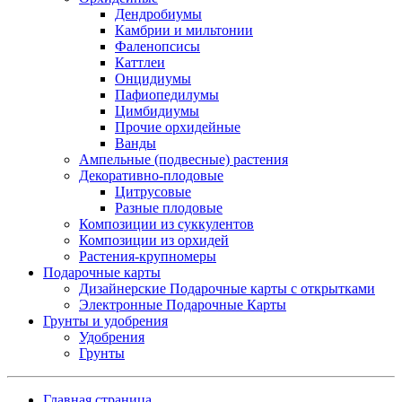
Дендробиумы
Камбрии и мильтонии
Фаленопсисы
Каттлеи
Онцидиумы
Пафиопедилумы
Цимбидиумы
Прочие орхидейные
Ванды
Ампельные (подвесные) растения
Декоративно-плодовые
Цитрусовые
Разные плодовые
Композиции из суккулентов
Композиции из орхидей
Растения-крупномеры
Подарочные карты
Дизайнерские Подарочные карты с открытками
Электронные Подарочные Карты
Грунты и удобрения
Удобрения
Грунты
Главная страница