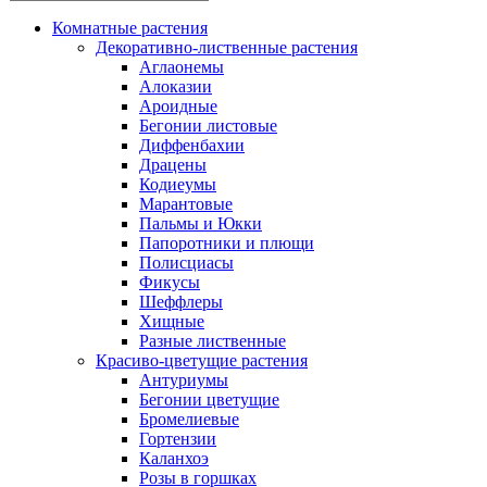
Комнатные растения
Декоративно-лиственные растения
Аглаонемы
Алоказии
Ароидные
Бегонии листовые
Диффенбахии
Драцены
Кодиеумы
Марантовые
Пальмы и Юкки
Папоротники и плющи
Полисциасы
Фикусы
Шеффлеры
Хищные
Разные лиственные
Красиво-цветущие растения
Антуриумы
Бегонии цветущие
Бромелиевые
Гортензии
Каланхоэ
Розы в горшках