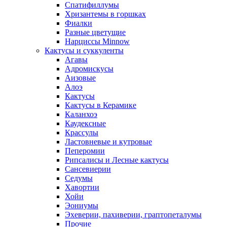
Спатифиллумы
Хризантемы в горшках
Фиалки
Разные цветущие
Нарциссы Minnow
Кактусы и суккуленты
Агавы
Адромискусы
Аизовые
Алоэ
Кактусы
Кактусы в Керамике
Каланхоэ
Каудексные
Крассулы
Ластовневые и кутровые
Пеперомии
Рипсалисы и Лесные кактусы
Сансевиерии
Седумы
Хавортии
Хойи
Эониумы
Эхеверии, пахиверии, граптопеталумы
Прочие