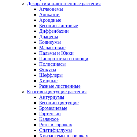
Декоративно-лиственные растения
Аглаонемы
Алоказии
Ароидные
Бегонии листовые
Диффенбахии
Драцены
Кодиеумы
Марантовые
Пальмы и Юкки
Папоротники и плющи
Полисциасы
Фикусы
Шеффлеры
Хищные
Разные лиственные
Красиво-цветущие растения
Антуриумы
Бегонии цветущие
Бромелиевые
Гортензии
Каланхоэ
Розы в горшках
Спатифиллумы
Хризантемы в горшках