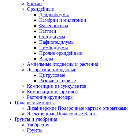
Бонсаи
Орхидейные
Дендробиумы
Камбрии и мильтонии
Фаленопсисы
Каттлеи
Онцидиумы
Пафиопедилумы
Цимбидиумы
Прочие орхидейные
Ванды
Ампельные (подвесные) растения
Декоративно-плодовые
Цитрусовые
Разные плодовые
Композиции из суккулентов
Композиции из орхидей
Растения-крупномеры
Подарочные карты
Дизайнерские Подарочные карты с открытками
Электронные Подарочные Карты
Грунты и удобрения
Удобрения
Грунты