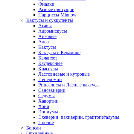
Фиалки
Разные цветущие
Нарциссы Minnow
Кактусы и суккуленты
Агавы
Адромискусы
Аизовые
Алоэ
Кактусы
Кактусы в Керамике
Каланхоэ
Каудексные
Крассулы
Ластовневые и кутровые
Пеперомии
Рипсалисы и Лесные кактусы
Сансевиерии
Седумы
Хавортии
Хойи
Эониумы
Эхеверии, пахиверии, граптопеталумы
Прочие
Бонсаи
Орхидейные