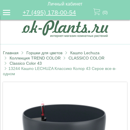
Личный кабинет
+7 (495) 178-00-54
(
0
)
Главная
Горшки для цветов
Кашпо Lechuza
Коллекция TREND COLOR
CLASSICO COLOR
Classico Color 43
13244 Кашпо LECHUZA Классико Колор 43 Серое все-в-
одном