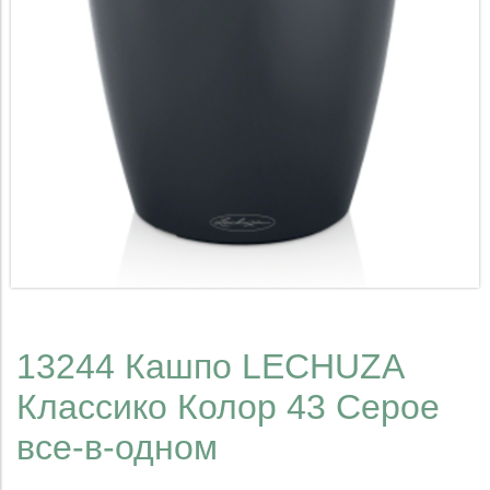
13244 Кашпо LECHUZA
Классико Колор 43 Серое
все-в-одном