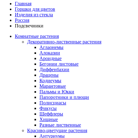
Главная
Горшки для цветов
Изделия из стекла
Россия
Подсвечники
Комнатные растения
Декоративно-лиственные растения
Аглаонемы
Алоказии
Ароидные
Бегонии листовые
Диффенбахии
Драцены
Кодиеумы
Марантовые
Пальмы и Юкки
Папоротники и плющи
Полисциасы
Фикусы
Шеффлеры
Хищные
Разные лиственные
Красиво-цветущие растения
Антуриумы