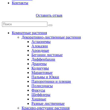
Контакты
Оставить отзыв
Комнатные растения
Декоративно-лиственные растения
Аглаонемы
Алоказии
Ароидные
Бегонии листовые
Диффенбахии
Драцены
Кодиеумы
Марантовые
Пальмы и Юкки
Папоротники и плющи
Полисциасы
Фикусы
Шеффлеры
Хищные
Разные лиственные
Красиво-цветущие растения