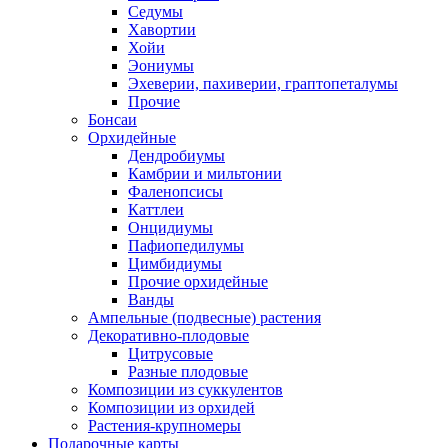
Седумы
Хавортии
Хойи
Эониумы
Эхеверии, пахиверии, граптопеталумы
Прочие
Бонсаи
Орхидейные
Дендробиумы
Камбрии и мильтонии
Фаленопсисы
Каттлеи
Онцидиумы
Пафиопедилумы
Цимбидиумы
Прочие орхидейные
Ванды
Ампельные (подвесные) растения
Декоративно-плодовые
Цитрусовые
Разные плодовые
Композиции из суккулентов
Композиции из орхидей
Растения-крупномеры
Подарочные карты