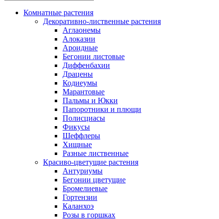
Комнатные растения
Декоративно-лиственные растения
Аглаонемы
Алоказии
Ароидные
Бегонии листовые
Диффенбахии
Драцены
Кодиеумы
Марантовые
Пальмы и Юкки
Папоротники и плющи
Полисциасы
Фикусы
Шеффлеры
Хищные
Разные лиственные
Красиво-цветущие растения
Антуриумы
Бегонии цветущие
Бромелиевые
Гортензии
Каланхоэ
Розы в горшках