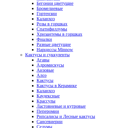
Бегонии цветущие
Бромелиевые
Гортензии
Каланхоэ
Розы в горшках
Спатифиллумы
Хризантемы в горшках
Фиалки
Разные цветущие
Нарциссы Minnow
Кактусы и суккуленты
Агавы
Адромискусы
Аизовые
Алоэ
Кактусы
Кактусы в Керамике
Каланхоэ
Каудексные
Крассулы
Ластовневые и кутровые
Пеперомии
Рипсалисы и Лесные кактусы
Сансевиерии
Седумы