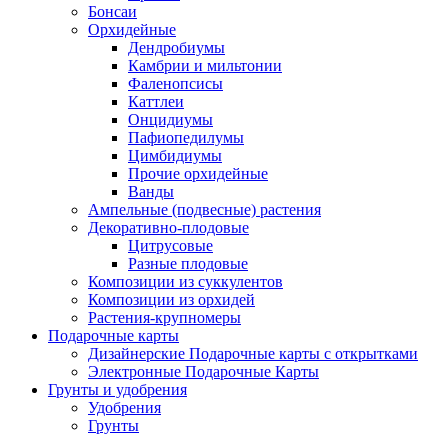
Бонсаи
Орхидейные
Дендробиумы
Камбрии и мильтонии
Фаленопсисы
Каттлеи
Онцидиумы
Пафиопедилумы
Цимбидиумы
Прочие орхидейные
Ванды
Ампельные (подвесные) растения
Декоративно-плодовые
Цитрусовые
Разные плодовые
Композиции из суккулентов
Композиции из орхидей
Растения-крупномеры
Подарочные карты
Дизайнерские Подарочные карты с открытками
Электронные Подарочные Карты
Грунты и удобрения
Удобрения
Грунты