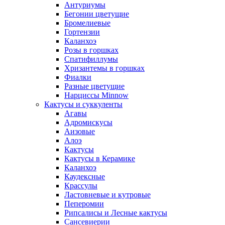
Антуриумы
Бегонии цветущие
Бромелиевые
Гортензии
Каланхоэ
Розы в горшках
Спатифиллумы
Хризантемы в горшках
Фиалки
Разные цветущие
Нарциссы Minnow
Кактусы и суккуленты
Агавы
Адромискусы
Аизовые
Алоэ
Кактусы
Кактусы в Керамике
Каланхоэ
Каудексные
Крассулы
Ластовневые и кутровые
Пеперомии
Рипсалисы и Лесные кактусы
Сансевиерии