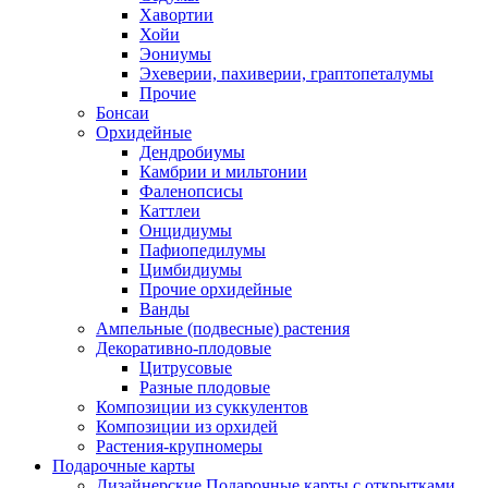
Хавортии
Хойи
Эониумы
Эхеверии, пахиверии, граптопеталумы
Прочие
Бонсаи
Орхидейные
Дендробиумы
Камбрии и мильтонии
Фаленопсисы
Каттлеи
Онцидиумы
Пафиопедилумы
Цимбидиумы
Прочие орхидейные
Ванды
Ампельные (подвесные) растения
Декоративно-плодовые
Цитрусовые
Разные плодовые
Композиции из суккулентов
Композиции из орхидей
Растения-крупномеры
Подарочные карты
Дизайнерские Подарочные карты с открытками