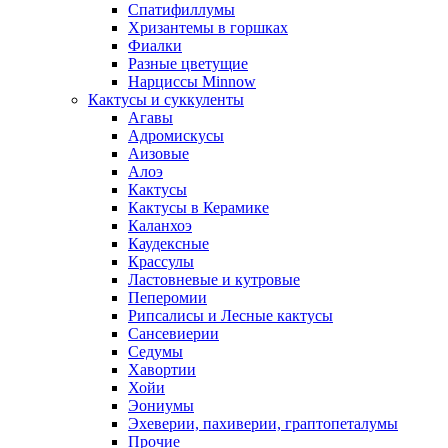
Спатифиллумы
Хризантемы в горшках
Фиалки
Разные цветущие
Нарциссы Minnow
Кактусы и суккуленты
Агавы
Адромискусы
Аизовые
Алоэ
Кактусы
Кактусы в Керамике
Каланхоэ
Каудексные
Крассулы
Ластовневые и кутровые
Пеперомии
Рипсалисы и Лесные кактусы
Сансевиерии
Седумы
Хавортии
Хойи
Эониумы
Эхеверии, пахиверии, граптопеталумы
Прочие