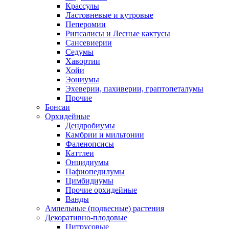
Крассулы
Ластовневые и кутровые
Пеперомии
Рипсалисы и Лесные кактусы
Сансевиерии
Седумы
Хавортии
Хойи
Эониумы
Эхеверии, пахиверии, граптопеталумы
Прочие
Бонсаи
Орхидейные
Дендробиумы
Камбрии и мильтонии
Фаленопсисы
Каттлеи
Онцидиумы
Пафиопедилумы
Цимбидиумы
Прочие орхидейные
Ванды
Ампельные (подвесные) растения
Декоративно-плодовые
Цитрусовые