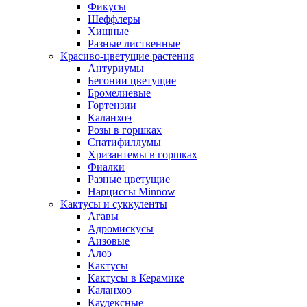
Фикусы
Шеффлеры
Хищные
Разные лиственные
Красиво-цветущие растения
Антуриумы
Бегонии цветущие
Бромелиевые
Гортензии
Каланхоэ
Розы в горшках
Спатифиллумы
Хризантемы в горшках
Фиалки
Разные цветущие
Нарциссы Minnow
Кактусы и суккуленты
Агавы
Адромискусы
Аизовые
Алоэ
Кактусы
Кактусы в Керамике
Каланхоэ
Каудексные