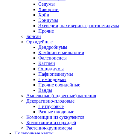
Седумы
Хавортии
Хойи
Эониумы
Эхеверии, пахиверии, граптопеталумы
Прочие
Бонсаи
Орхидейные
Дендробиумы
Камбрии и мильтонии
Фаленопсисы
Каттлеи
Онцидиумы
Пафиопедилумы
Цимбидиумы
Прочие орхидейные
Ванды
Ампельные (подвесные) растения
Декоративно-плодовые
Цитрусовые
Разные плодовые
Композиции из суккулентов
Композиции из орхидей
Растения-крупномеры
Подарочные карты