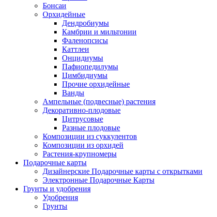
Бонсаи
Орхидейные
Дендробиумы
Камбрии и мильтонии
Фаленопсисы
Каттлеи
Онцидиумы
Пафиопедилумы
Цимбидиумы
Прочие орхидейные
Ванды
Ампельные (подвесные) растения
Декоративно-плодовые
Цитрусовые
Разные плодовые
Композиции из суккулентов
Композиции из орхидей
Растения-крупномеры
Подарочные карты
Дизайнерские Подарочные карты с открытками
Электронные Подарочные Карты
Грунты и удобрения
Удобрения
Грунты