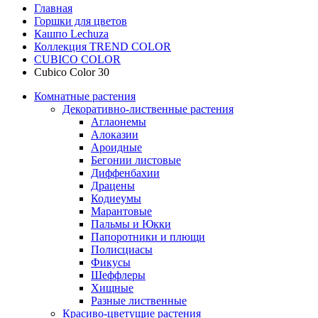
Главная
Горшки для цветов
Кашпо Lechuza
Коллекция TREND COLOR
CUBICO COLOR
Cubico Color 30
Комнатные растения
Декоративно-лиственные растения
Аглаонемы
Алоказии
Ароидные
Бегонии листовые
Диффенбахии
Драцены
Кодиеумы
Марантовые
Пальмы и Юкки
Папоротники и плющи
Полисциасы
Фикусы
Шеффлеры
Хищные
Разные лиственные
Красиво-цветущие растения