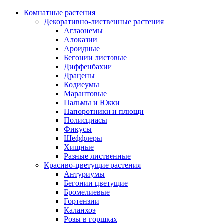
Комнатные растения
Декоративно-лиственные растения
Аглаонемы
Алоказии
Ароидные
Бегонии листовые
Диффенбахии
Драцены
Кодиеумы
Марантовые
Пальмы и Юкки
Папоротники и плющи
Полисциасы
Фикусы
Шеффлеры
Хищные
Разные лиственные
Красиво-цветущие растения
Антуриумы
Бегонии цветущие
Бромелиевые
Гортензии
Каланхоэ
Розы в горшках