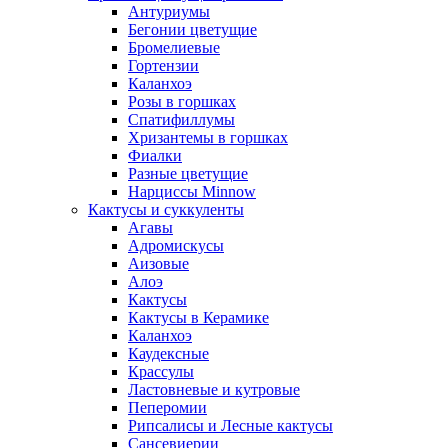
Антуриумы
Бегонии цветущие
Бромелиевые
Гортензии
Каланхоэ
Розы в горшках
Спатифиллумы
Хризантемы в горшках
Фиалки
Разные цветущие
Нарциссы Minnow
Кактусы и суккуленты
Агавы
Адромискусы
Аизовые
Алоэ
Кактусы
Кактусы в Керамике
Каланхоэ
Каудексные
Крассулы
Ластовневые и кутровые
Пеперомии
Рипсалисы и Лесные кактусы
Сансевиерии