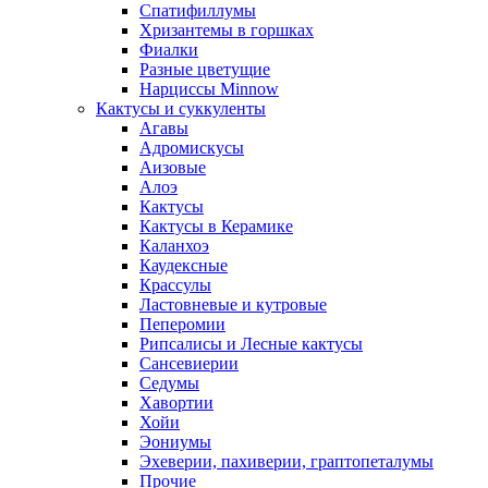
Спатифиллумы
Хризантемы в горшках
Фиалки
Разные цветущие
Нарциссы Minnow
Кактусы и суккуленты
Агавы
Адромискусы
Аизовые
Алоэ
Кактусы
Кактусы в Керамике
Каланхоэ
Каудексные
Крассулы
Ластовневые и кутровые
Пеперомии
Рипсалисы и Лесные кактусы
Сансевиерии
Седумы
Хавортии
Хойи
Эониумы
Эхеверии, пахиверии, граптопеталумы
Прочие