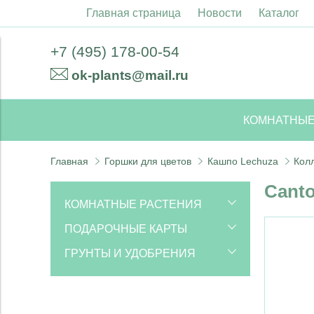
Главная страница
Новости
Каталог
+7 (495) 178-00-54
ok-plants@mail.ru
КОМНАТНЫЕ
Главная
Горшки для цветов
Кашпо Lechuza
Кол
Canto
КОМНАТНЫЕ РАСТЕНИЯ
Декоративно-лиственные
ПОДАРОЧНЫЕ КАРТЫ
растения
Дизайнерские Подарочные
ГРУНТЫ И УДОБРЕНИЯ
карты с открытками
Аглаонемы
Красиво-цветущие растения
Удобрения
Электронные Подарочные
Алоказии
Антуриумы
Кактусы и суккуленты
Грунты
Карты